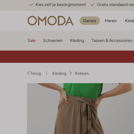
Kies zelf je bezorgmoment
Gratis standaard v
Dames
Heren
Kind
Sale
Schoenen
Kleding
Tassen & Accessoires
Terug
Kleding
Rokken