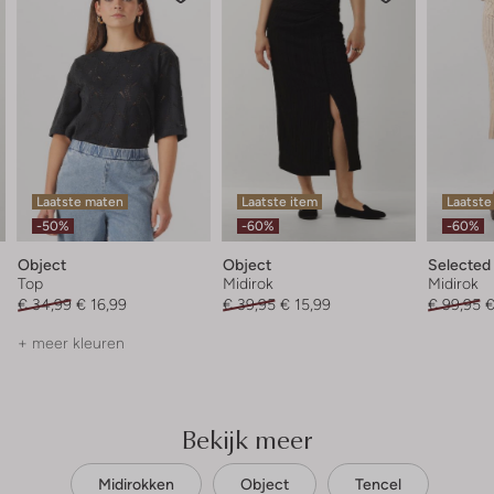
Laatste maten
Laatste item
Laatste
-50%
-60%
-60%
Object
Object
Selecte
Top
Midirok
Midirok
€ 34,99
€ 16,99
€ 39,95
€ 15,99
€ 99,95
€
+ meer kleuren
Bekijk meer
Midirokken
Object
Tencel