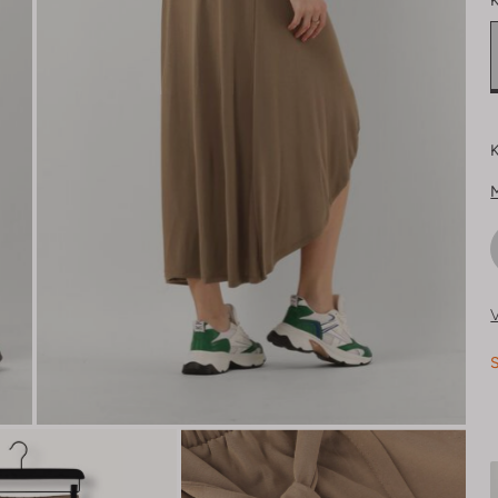
K
K
V
S