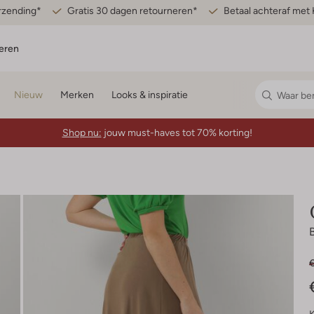
erzending*
Gratis 30 dagen retourneren*
Betaal achteraf met 
eren
Nieuw
Merken
Looks & inspiratie
Shop nu:
jouw must-haves tot 70% korting!