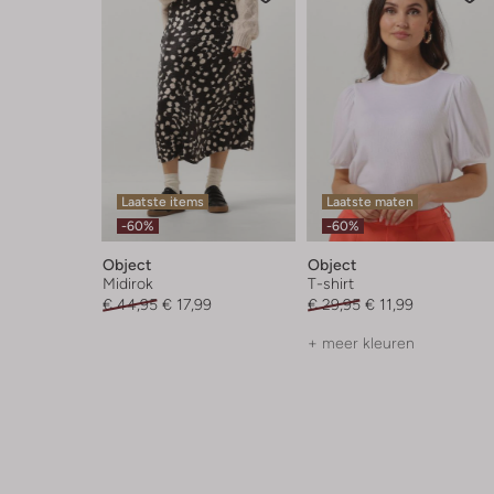
Laatste items
Laatste maten
-60%
-60%
Object
Object
Midirok
T-shirt
€ 44,95
€ 17,99
€ 29,95
€ 11,99
+ meer kleuren