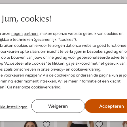
elling & Pasvorm
Wasvoorschriften
Jum, cookies!
Normaal wassen op 30 °C
fen
n onze
negen partners
, maken op onze website gebruik van cookies en
Strijken op maximaal 110 °C
encel
ijkbare technieken (gezamenlijk: "cookies").
ercentages:
Kan niet in de droogtromme
bruiken cookies om ervoor te zorgen dat onze website goed functionee
 En 35% Polyester
oorkeuren op te slaan, om inzicht te verkrijgen in bezoekersgedrag en 
Niet chemisch reinigen
f Lang
l op te bouwen van jouw online gedrag voor gepersonaliseerde advertent
Niet bleken
p "Accepteer alle cookies" te klikken, ga je akkoord met het gebruik van 
es zoals omschreven in onze
privacy-
en
cookieverklaring
.
 je voorkeuren wijzigen? Via de cookieknop onderaan de pagina kun je j
mming ieder moment intrekken. Wil je meer informatie of een klacht
nen? Ga naar onze
cookieverklaring
.
Weigeren
Accepteren
kie-instellingen