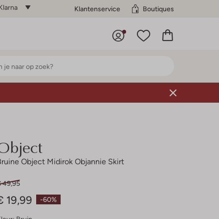
Klarna
Klantenservice
Boutiques
Object
Bruine Object Midirok Objannie Skirt
€ 49,95
€ 19,99
-60%