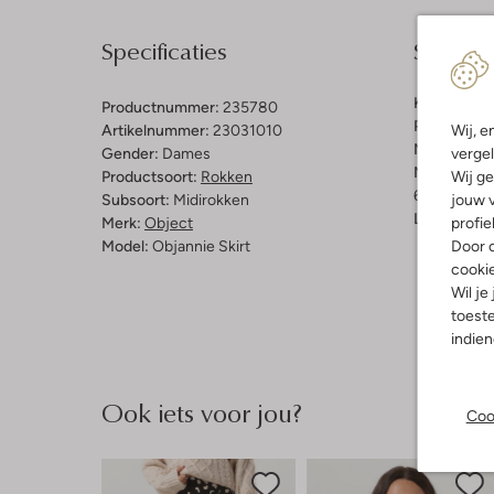
Specificaties
Samenst
Kleur:
Bruin
Productnummer:
235780
Patroon:
Ef
Wij, e
Artikelnummer:
23031010
Materiaal:
T
vergel
Gender:
Dames
Materiaalp
Wij ge
Productsoort:
Rokken
65% Tencel
jouw v
Subsoort:
Midirokken
Lengte:
Hal
profie
Merk:
Object
Door o
Model:
Objannie Skirt
cooki
Wil je
toeste
indie
Ook iets voor jou?
Coo