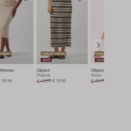
 maten
Laatste maten
Laatste item
-60%
-60%
d Women
Object
Object
Midirok
Short
 39,99
€ 49,95
€ 19,99
€ 49,95
€ 19,99