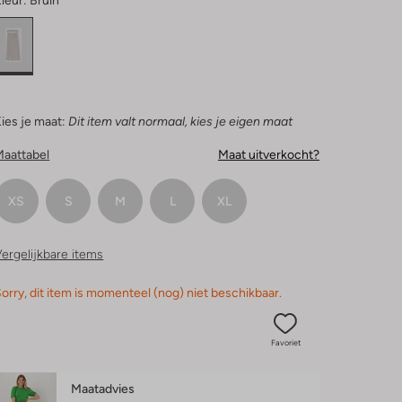
leur:
Bruin
ies je maat:
Dit item valt normaal, kies je eigen maat
Maattabel
Maat uitverkocht?
XS
S
M
L
XL
ergelijkbare items
orry, dit item is momenteel (nog) niet beschikbaar.
Favoriet
Maatadvies