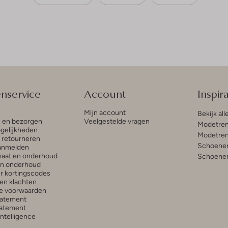
enservice
Account
Inspira
Mijn account
Bekijk all
n en bezorgen
Veelgestelde vragen
Modetren
gelijkheden
Modetren
n retourneren
Schoenen
anmelden
aat en onderhoud
Schoenen
en onderhoud
r kortingscodes
en klachten
e voorwaarden
tatement
atement
 Intelligence