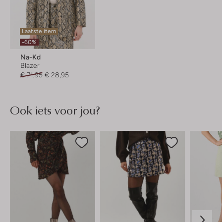
Laatste item
-60%
Na-Kd
Blazer
€ 71,95
€ 28,95
Ook iets voor jou?