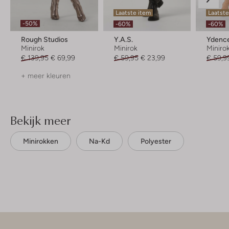
Laatste item
Laatst
-50%
-60%
-60%
Rough Studios
Y.a.s.
Ydenc
Minirok
Minirok
Miniro
€ 139,95
€ 69,99
€ 59,95
€ 23,99
€ 59,9
+ meer kleuren
Bekijk meer
Minirokken
Na-Kd
Polyester