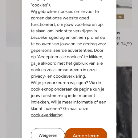
"cookies").
Wij gebruiken cookies om ervoor te
Laatste items
zorgen dat onze website goed
-50%
functioneert, om jouw voorkeuren op
te slaan, om inzicht te verkrijgen in
Dr Martens
bezoekersgedrag en om een profiel op
Veterboots
Ontdek de look
te bouwen van jouw online gedrag voor
€ 189,95
€ 94,99
gepersonaliseerde advertenties. Door
op "Accepteer alle cookies" te klikken,
ga je akkoord met het gebruik van alle
cookies zoals omschreven in onze
privacy-
en
cookieverklaring
.
Wil je je voorkeuren wijzigen? Via de
cookieknop onderaan de pagina kun je
jouw toestemming ieder moment
intrekken. Wil je meer informatie of een
klacht indienen? Ga naar onze
cookieverklaring
.
Accepteren
Weigeren