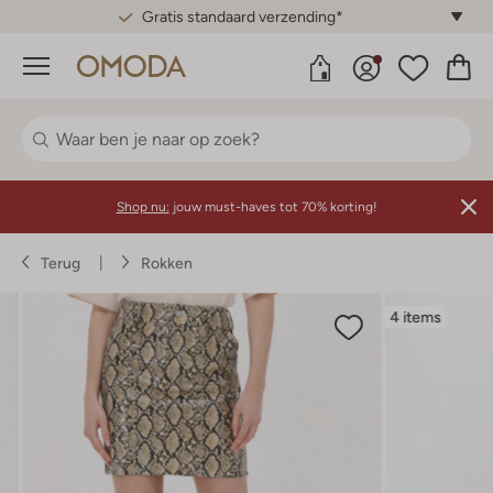
Gratis standaard verzending*
Menu
Shop nu:
jouw must-haves tot 70% korting!
Terug
Rokken
4 items