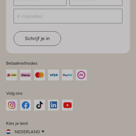
Schrijf je in
Betaalmethodes
Volg ons
Omoda
Omoda
Omoda
Omoda
Omoda
Kies je land
Instagram
Facebook
TikTok
LinkedIn
YouTube
NEDERLAND