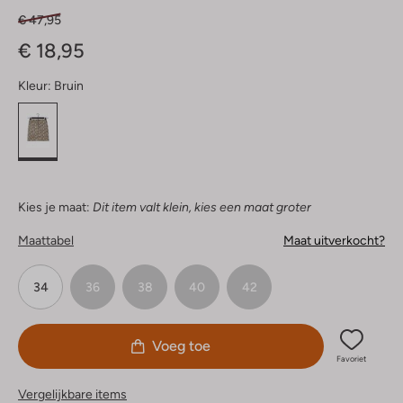
€ 47,95
€ 18,95
Kleur:
Bruin
Kies je maat:
Dit item valt klein, kies een maat groter
Maattabel
Maat uitverkocht?
34
36
38
40
42
Voeg toe
Favoriet
Vergelijkbare items