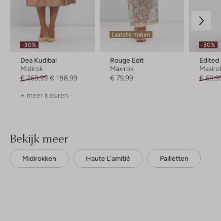
Laatste maten
-30%
-30%
Dea Kudibal
Rouge Edit
Edited
Midirok
Maxirok
Maxiro
€ 269,99
€ 188,99
€ 79,99
€ 69,9
+ meer kleuren
Bekijk meer
Midirokken
Haute L'amitié
Pailletten