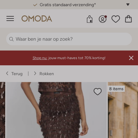
Gratis standaard verzending*
Menu
Shop nu:
jouw must-haves tot 70% korting!
Terug
Rokken
8 items