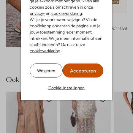
ga je akkoord met het gebruik van alle
Laatste items
cookies zoals omschreven in onze
-30%
privacy-
en
cookieverklaring
.
Toral
Wil je je voorkeuren wijzigen? Via de
Muiltjes
cookieknop onderaan de pagina kun je
€ 159,99
€ 111,99
jouw toestemming ieder moment
intrekken. Wil je meer informatie of een
Ontdek de look
klacht indienen? Ga naar onze
cookieverklaring
.
Accepteren
Weigeren
Ook iets voor jou?
Cookie-instellingen