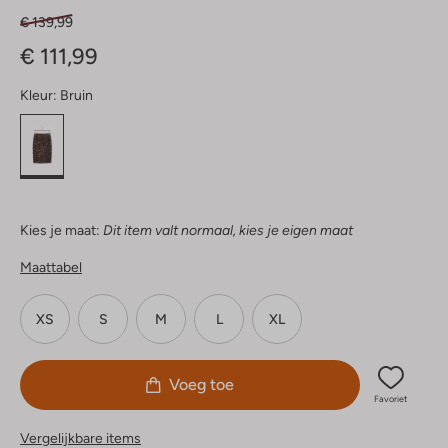
€ 139,99
€ 111,99
Kleur:
Bruin
Kies je maat:
Dit item valt normaal, kies je eigen maat
Maattabel
XS
S
M
L
XL
Voeg toe
Favoriet
Vergelijkbare items