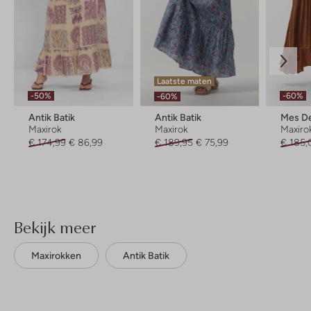
Laatste maten
-50%
-60%
-60%
Antik Batik
Antik Batik
Mes De
Maxirok
Maxirok
Maxiro
€ 174,99
€ 86,99
€ 189,95
€ 75,99
€ 185,
Bekijk meer
Maxirokken
Antik Batik