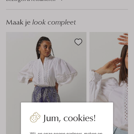
Maak je
look compleet
Jum, cookies!
Wij, en onze
negen partners
, maken op