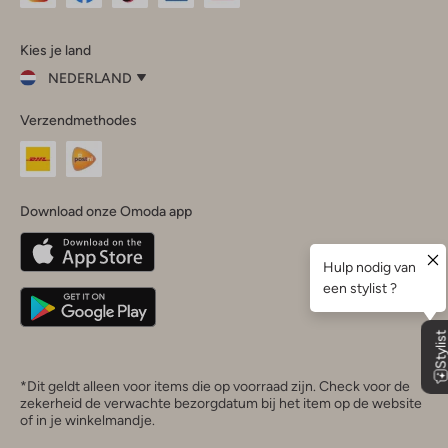
Omoda
Omoda
Omoda
Omoda
Omoda
Kies je land
Instagram
Facebook
TikTok
LinkedIn
YouTube
NEDERLAND
Kies
Verzendmethodes
je
Sluit
land
Nederland
België
(Nederlands)
Download onze Omoda app
Belgique
(Français)
Deutschland
*Dit geldt alleen voor items die op voorraad zijn. Check voor de
zekerheid de verwachte bezorgdatum bij het item op de website
of in je winkelmandje.