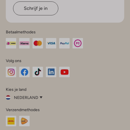
Schrijf je in
Betaalmethodes
Volg ons
Omoda
Omoda
Omoda
Omoda
Omoda
Kies je land
Instagram
Facebook
TikTok
LinkedIn
YouTube
NEDERLAND
Kies
Verzendmethodes
je
Sluit
land
Nederland