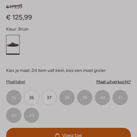
€ 179,99
€ 125,99
Kleur:
Bruin
Kies je maat:
Dit item valt klein, kies een maat groter
Maattabel
Maat uitverkocht?
35
36
37
38
39
40
41
42
43
Voeg toe