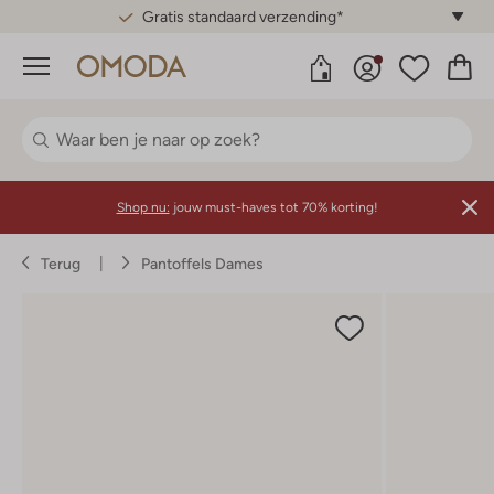
Gratis standaard verzending*
Menu
Shop nu:
jouw must-haves tot 70% korting!
Terug
Pantoffels Dames