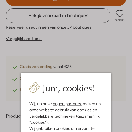
Bekijk voorraad in boutiques
Favoriet
Reserveer direct in een van onze 37 boutiques
Vergelijkbare items
Gratis verzending
vanaf €75,-
Gratis retourneren
binnen 30 dagen*
Jum, cookies!
Betaal achteraf
met Klarna
Wij, en onze
negen partners
, maken op
onze website gebruik van cookies en
Product informatie
vergelijkbare technieken (gezamenlijk:
"cookies").
Wij gebruiken cookies om ervoor te