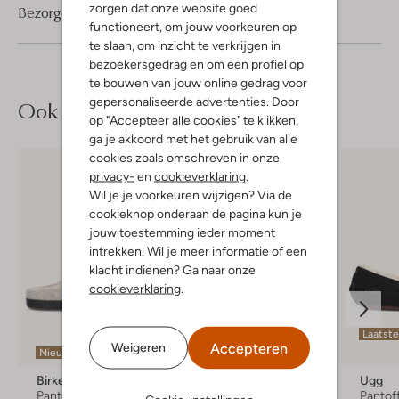
zorgen dat onze website goed
Bezorgen & retourneren
functioneert, om jouw voorkeuren op
te slaan, om inzicht te verkrijgen in
bezoekersgedrag en om een profiel op
te bouwen van jouw online gedrag voor
gepersonaliseerde advertenties. Door
Ook iets voor jou?
op "Accepteer alle cookies" te klikken,
ga je akkoord met het gebruik van alle
cookies zoals omschreven in onze
privacy-
en
cookieverklaring
.
Wil je je voorkeuren wijzigen? Via de
cookieknop onderaan de pagina kun je
jouw toestemming ieder moment
intrekken. Wil je meer informatie of een
klacht indienen? Ga naar onze
cookieverklaring
.
Laatste items
Laatst
Accepteren
Weigeren
Nieuw
-30%
Birkenstock
Ugg
Ugg
Pantoffels
Pantoffels
Pantof