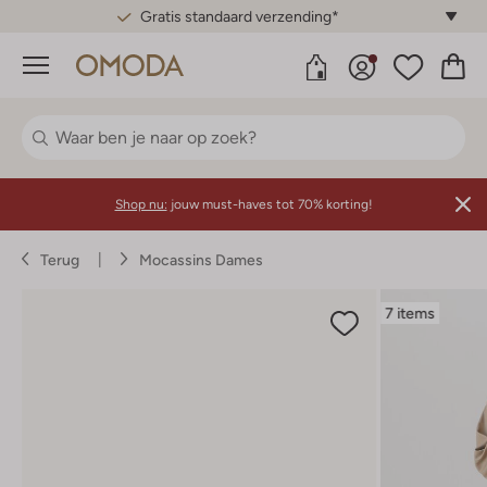
Gratis standaard verzending*
Menu
Shop nu:
jouw must-haves tot 70% korting!
Terug
Mocassins Dames
7 items