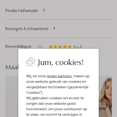
Product informatie
Bezorgen & retourneren
1
5
Beoordelingen
(1)
5
/5
Sterren
Jum, cookies!
Maak je
look compleet
Wij, en onze
negen partners
, maken op
onze website gebruik van cookies en
vergelijkbare technieken (gezamenlijk:
"cookies").
Wij gebruiken cookies om ervoor te
zorgen dat onze website goed
functioneert, om jouw voorkeuren op
te slaan, om inzicht te verkrijgen in