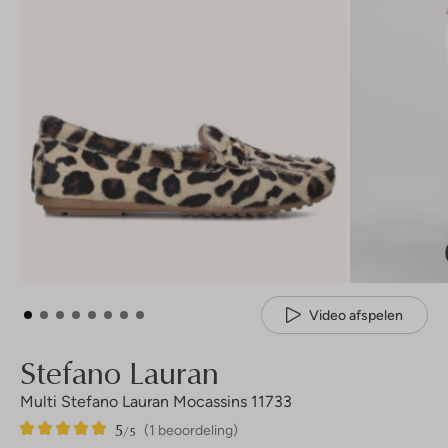
Video afspelen
Stefano Lauran
Multi Stefano Lauran Mocassins 11733
5
1
5
/5
(1 beoordeling)