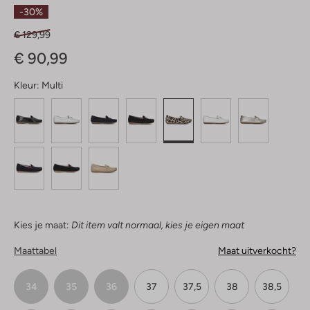
Sterren
-30%
€ 129,99
€ 90,99
Kleur:
Multi
Kies je maat:
Dit item valt normaal, kies je eigen maat
Maattabel
Maat uitverkocht?
34
35
36
37
37,5
38
38,5