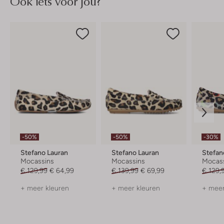
Ook iets voor jou?
-50%
-50%
-30%
Stefano Lauran
Stefano Lauran
Stefan
Mocassins
Mocassins
Mocas
€ 129,99
€ 64,99
€ 139,99
€ 69,99
€ 129,
+ meer kleuren
+ meer kleuren
+ meer