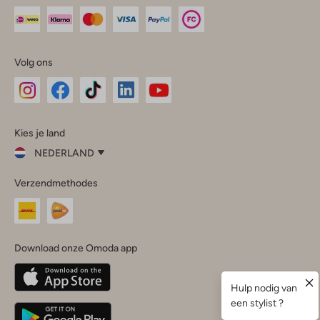
Volg ons
Omoda
Omoda
Omoda
Omoda
Omoda
Kies je land
Instagram
Facebook
TikTok
LinkedIn
YouTube
NEDERLAND
Kies
Verzendmethodes
je
Sluit
land
Nederland
België
(Nederlands)
Download onze Omoda app
Belgique
(Français)
Deutschland