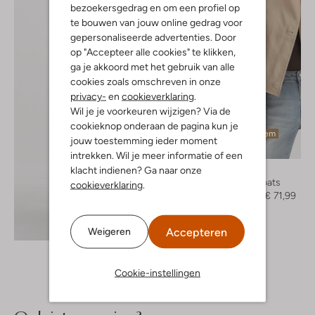
bezoekersgedrag en om een profiel op
te bouwen van jouw online gedrag voor
gepersonaliseerde advertenties. Door
op "Accepteer alle cookies" te klikken,
ga je akkoord met het gebruik van alle
cookies zoals omschreven in onze
privacy-
en
cookieverklaring
.
Wil je je voorkeuren wijzigen? Via de
cookieknop onderaan de pagina kun je
Laatste item
jouw toestemming ieder moment
-40%
intrekken. Wil je meer informatie of een
klacht indienen? Ga naar onze
Neo Noir
Trenchcoats
cookieverklaring
.
€ 119,99
€ 71,99
Ontdek de look
Accepteren
Weigeren
Cookie-instellingen