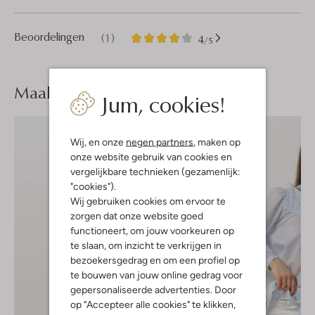
1
4
Beoordelingen
(1)
4
/5
Sterren
Maak je
look compleet
Jum, cookies!
Wij, en onze
negen partners
, maken op
onze website gebruik van cookies en
vergelijkbare technieken (gezamenlijk:
"cookies").
Wij gebruiken cookies om ervoor te
zorgen dat onze website goed
functioneert, om jouw voorkeuren op
te slaan, om inzicht te verkrijgen in
bezoekersgedrag en om een profiel op
te bouwen van jouw online gedrag voor
gepersonaliseerde advertenties. Door
op "Accepteer alle cookies" te klikken,