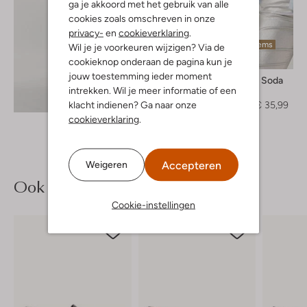
ga je akkoord met het gebruik van alle
cookies zoals omschreven in onze
privacy-
en
cookieverklaring
.
Laatste items
Wil je je voorkeuren wijzigen? Via de
-60%
cookieknop onderaan de pagina kun je
jouw toestemming ieder moment
Scotch & Soda
intrekken. Wil je meer informatie of een
Blouse
Ontdek de look
klacht indienen? Ga naar onze
€ 89,95
€ 35,99
cookieverklaring
.
Accepteren
Weigeren
Ook iets voor jou?
Cookie-instellingen