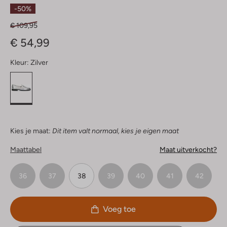
Sterren
-50%
€ 109,95
€ 54,99
Kleur:
Zilver
Kies je maat:
Dit item valt normaal, kies je eigen maat
Maattabel
Maat uitverkocht?
36
37
38
39
40
41
42
Voeg toe