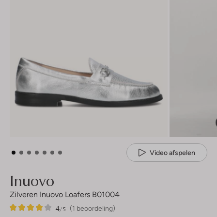
Video afspelen
Inuovo
Zilveren Inuovo Loafers B01004
4
1
4
/5
(1 beoordeling)