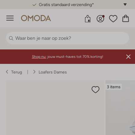
Gratis standaard verzending*
Menu
Shop nu:
jouw must-haves tot 70% korting!
Terug
Loafers Dames
3 items