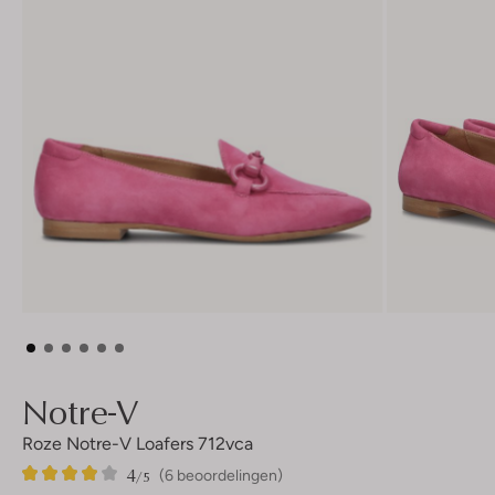
Notre-V
Roze Notre-V Loafers 712vca
4
6
4
/5
(6 beoordelingen)