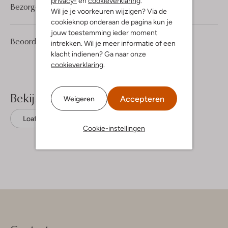
privacy-
en
cookieverklaring
.
Bezorgen & retourneren
Wil je je voorkeuren wijzigen? Via de
cookieknop onderaan de pagina kun je
jouw toestemming ieder moment
6
4
Beoordelingen
(6)
4
intrekken. Wil je meer informatie of een
/5
Sterren
klacht indienen? Ga naar onze
cookieverklaring
.
Bekijk meer
Accepteren
Weigeren
Loafers
Notre-V
Suède
Cookie-instellingen