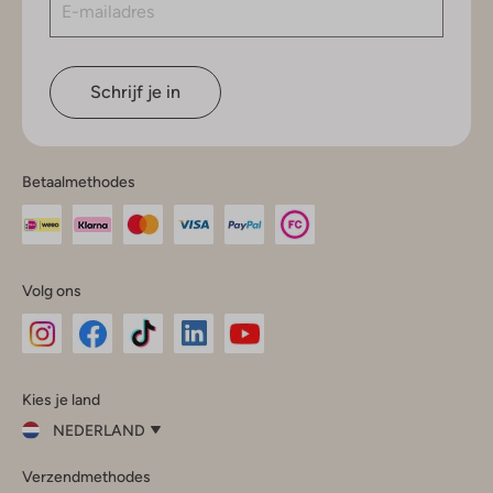
Schrijf je in
Betaalmethodes
Volg ons
Omoda
Omoda
Omoda
Omoda
Omoda
Kies je land
Instagram
Facebook
TikTok
LinkedIn
YouTube
NEDERLAND
Kies
Verzendmethodes
je
Sluit