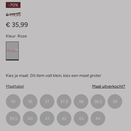
Sterren
-70%
€ 119,95
€ 35,99
Kleur:
Roze
Kies je maat:
Dit item valt klein, kies een maat groter
Maattabel
Maat uitverkocht?
35
36
37
37,5
38
38,5
39
39,5
40
41
42
43
44