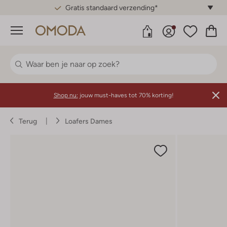
Gratis standaard verzending*
Menu
Shop nu:
jouw must-haves tot 70% korting!
Terug
Loafers Dames