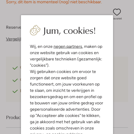
Sorry, dit item is momenteel (nog) niet beschikbaar.
Favoriet
Jum, cookies!
Reserveer direct in een van onze 37 boutiques
Vergelijkbare items
Wij, en onze
negen partners
, maken op
onze website gebruik van cookies en
vergelijkbare technieken (gezamenlijk:
"cookies").
Gratis verzending
vanaf €75,-
Wij gebruiken cookies om ervoor te
zorgen dat onze website goed
Gratis retourneren
binnen 30 dagen*
functioneert, om jouw voorkeuren op
te slaan, om inzicht te verkrijgen in
Betaal achteraf
met Klarna
bezoekersgedrag en om een profiel op
te bouwen van jouw online gedrag voor
gepersonaliseerde advertenties. Door
op "Accepteer alle cookies" te klikken,
Product informatie
ga je akkoord met het gebruik van alle
cookies zoals omschreven in onze