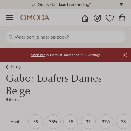
Gratis standaard verzending*
Menu
Shop nu:
jouw must-haves tot 70% korting!
Terug
Gabor
Loafers Dames
Beige
9 items
Maat
35
35½
36
37
37½
38