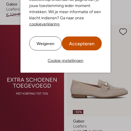
Gabor
Gabor
jouw toestemming ieder moment
Loafers
Loafers
intrekken. Wil je meer informatie of een
€ 129,99
€ 64,99
€ 129,99
€ 90,99
klacht indienen? Ga naar onze
cookieverklaring
.
Accepteren
Weigeren
Cookie-instellingen
-10%
Gabor
Loafers