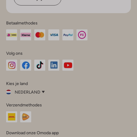
Betaalmethodes
Volg ons
Omoda
Omoda
Omoda
Omoda
Omoda
Kies je land
Instagram
Facebook
TikTok
LinkedIn
YouTube
NEDERLAND
Kies
Verzendmethodes
je
Sluit
land
Nederland
België
(Nederlands)
Download onze Omoda app