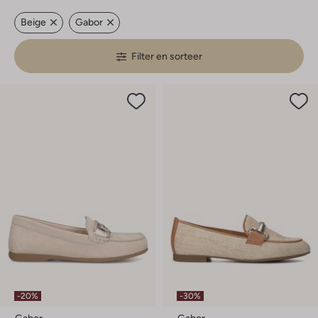
Beige
Gabor
Filter en sorteer
-20%
-30%
Gabor
Gabor