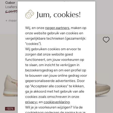
Gabor
Gabor
Loafers
Loafers
Jum, cookies!
€ 99,99
€ 79,99
€ 139,99
€ 97,99
+ meer kleuren
+ meer kleuren
Wij, en onze
negen partners
, maken op
onze website gebruik van cookies en
vergelijkbare technieken (gezamenlijk:
"cookies").
Wij gebruiken cookies om ervoor te
zorgen dat onze website goed
functioneert, om jouw voorkeuren op
te slaan, om inzicht te verkrijgen in
bezoekersgedrag en om een profiel op
te bouwen van jouw online gedrag voor
gepersonaliseerde advertenties. Door
op "Accepteer alle cookies" te klikken,
ga je akkoord met het gebruik van alle
cookies zoals omschreven in onze
privacy-
en
cookieverklaring
.
Wil je je voorkeuren wijzigen? Via de
-50%
-30%
cookieknop onderaan de pagina kun je