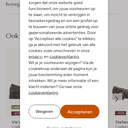
zorgen dat onze website goed
Bezorgen & retourneren
functioneert, om jouw voorkeuren op
te slaan, om inzicht te verkrijgen in
bezoekersgedrag en om een profiel op
te bouwen van jouw online gedrag voor
gepersonaliseerde advertenties. Door
Ook iets voor jou?
op "Accepteer alle cookies" te klikken,
ga je akkoord met het gebruik van alle
cookies zoals omschreven in onze
privacy-
en
cookieverklaring
.
Wil je je voorkeuren wijzigen? Via de
cookieknop onderaan de pagina kun je
jouw toestemming ieder moment
intrekken. Wil je meer informatie of een
klacht indienen? Ga naar onze
cookieverklaring
.
Laatste maten
Laatste maten
Accepteren
Weigeren
-50%
-30%
-50%
Via Vai
Stefano Lauran
Stefan
Loafers
Loafers
Loafer