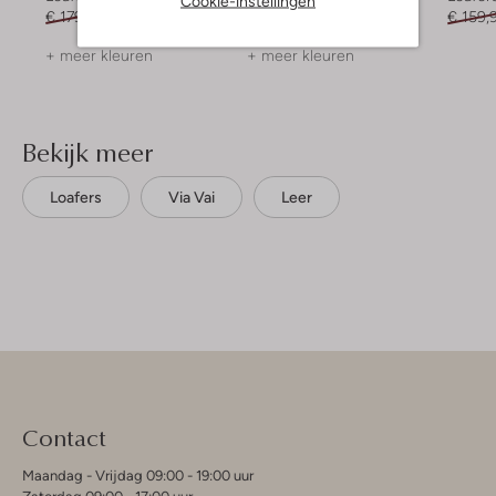
Cookie-instellingen
€ 179,99
€ 125,99
€ 149,99
€ 74,99
€ 159,
+ meer kleuren
+ meer kleuren
Bekijk meer
Loafers
Via Vai
Leer
Contact
Maandag - Vrijdag 09:00 - 19:00 uur