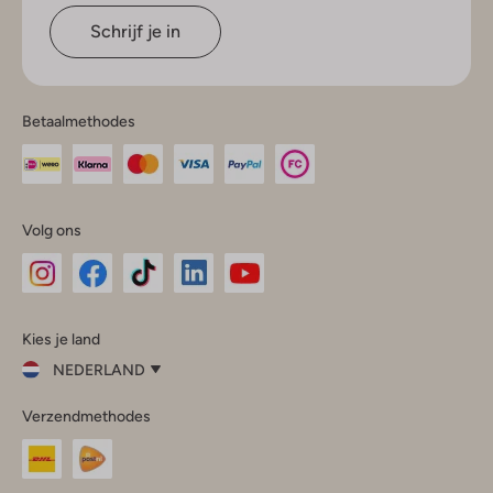
Schrijf je in
Betaalmethodes
Volg ons
Omoda
Omoda
Omoda
Omoda
Omoda
Kies je land
Instagram
Facebook
TikTok
LinkedIn
YouTube
NEDERLAND
Kies
Verzendmethodes
je
Sluit
land
Nederland