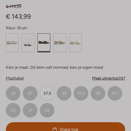
€ 179,99
€ 143,99
Kleur:
Bruin
Kies je maat:
Dit item valt normaal, kies je eigen maat
Maattabel
Maat uitverkocht?
36
37
37,5
38
38,5
39
39,5
40
41
42
Voeg toe