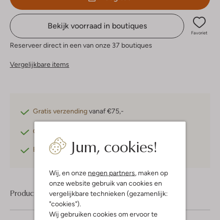
Bekijk voorraad in boutiques
Favoriet
Reserveer direct in een van onze 37 boutiques
Vergelijkbare items
Gratis verzending
vanaf €75,-
Gratis retourneren
binnen 30 dagen*
Jum, cookies!
Betaal achteraf
met Klarna
Wij, en onze
negen partners
, maken op
onze website gebruik van cookies en
Product informatie
vergelijkbare technieken (gezamenlijk:
"cookies").
Wij gebruiken cookies om ervoor te