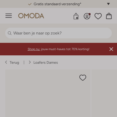
Gratis standaard verzending*
Menu
Shop nu:
jouw must-haves tot 70% korting!
Terug
Loafers Dames