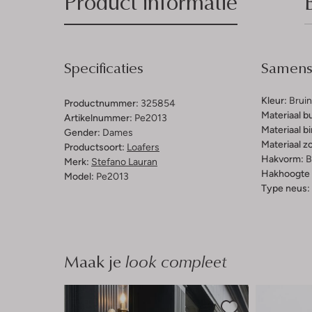
Product informatie
Specificaties
Samenst
Kleur:
Bruin
Productnummer:
325854
Materiaal b
Artikelnummer:
Pe2013
Materiaal b
Gender:
Dames
Materiaal zo
Productsoort:
Loafers
Hakvorm:
B
Merk:
Stefano Lauran
Hakhoogte 
Model:
Pe2013
Type neus:
Maak je
look compleet