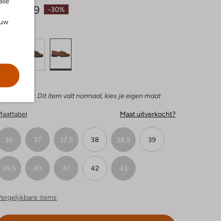
alle
€ 104,99
-30%
ouw
leur:
Bruin
ies je maat:
Dit item valt normaal, kies je eigen maat
Maattabel
Maat uitverkocht?
36
37
37,5
38
38,5
39
39,5
40
41
42
43
ergelijkbare items