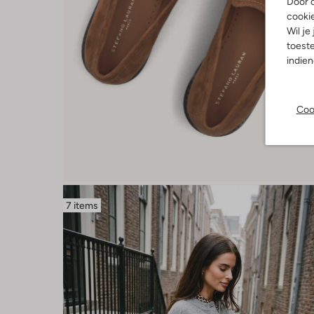
Door o
cooki
Wil je
toeste
indie
Coo
7 items