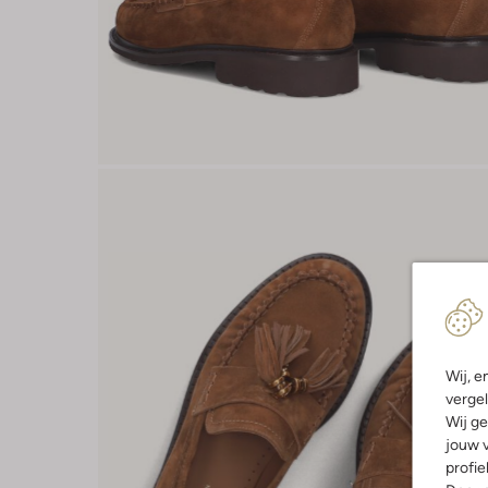
Wij, e
vergel
Wij ge
jouw v
profie