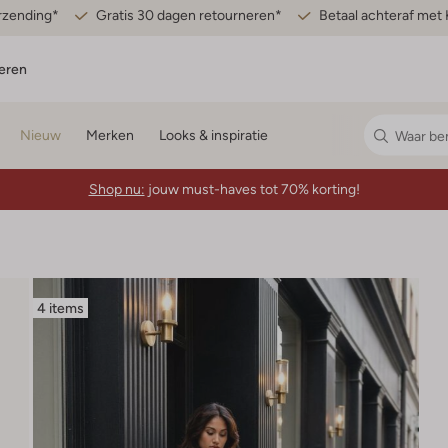
erzending*
Gratis 30 dagen retourneren*
Betaal achteraf met 
eren
Nieuw
Merken
Looks & inspiratie
Shop nu:
jouw must-haves tot 70% korting!
4 items