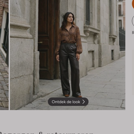
R
Ontdek de look