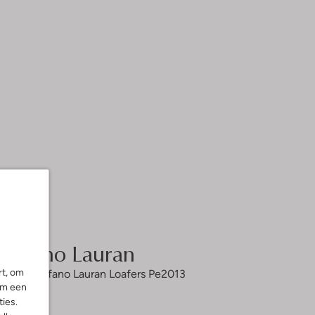
Stefano Lauran
rt, om
Bruine Stefano Lauran Loafers Pe2013
om een
ies.
€ 149,99