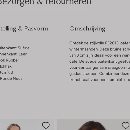
Bezorgen & retourneren
elling & Pasvorm
Omschrijving
Ontdek de stijlvolle PE2013 loafe
uitenkant:
Suède
wintermaanden. Deze bruine sch
innenkant:
Leer
van 3 cm zijn ideaal voor een wan
ol:
Rubber
café. De suède buitenkant geeft ee
lokhak
voor een aangenaam draagcomfort.
(cm):
3
gladde stoepen. Combineer deze l
Ronde Neus
trenchcoat voor een complete look