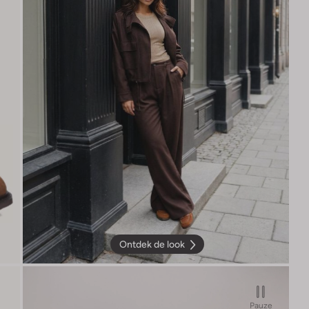
Ontdek de look
Pauze