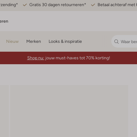
erzending*
Gratis 30 dagen retourneren*
Betaal achteraf met 
eren
Nieuw
Merken
Looks & inspiratie
Shop nu:
jouw must-haves tot 70% korting!