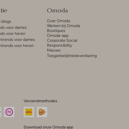
tie
Omoda
Over Omoda
e blogs
Werken bij Omoda
ds voor dames
Boutiques
ds voor heren
Omoda-app
trends voor dames
Corporate Social
Responsibility
trends voor heren
Nieuws
Toegankelijkheidsverklaring
Verzendmethodes
Download onze Omoda app