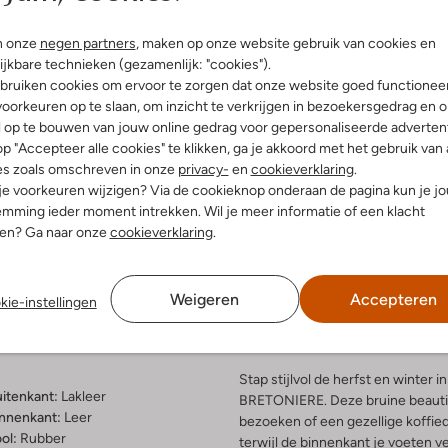
n onze
negen partners
, maken op onze website gebruik van cookies en
ijkbare technieken (gezamenlijk: "cookies").
bruiken cookies om ervoor te zorgen dat onze website goed functionee
oorkeuren op te slaan, om inzicht te verkrijgen in bezoekersgedrag en 
l op te bouwen van jouw online gedrag voor gepersonaliseerde advertent
p "Accepteer alle cookies" te klikken, ga je akkoord met het gebruik van 
es zoals omschreven in onze
privacy-
en
cookieverklaring
.
 je voorkeuren wijzigen? Via de cookieknop onderaan de pagina kun je j
mming ieder moment intrekken. Wil je meer informatie of een klacht
Bezorgen & retourneren
nen? Ga naar onze
cookieverklaring
.
Weigeren
Accepteren
kie-instellingen
elling & Pasvorm
Omschrijving
Stap stijlvol de herfst en winte
uitenkant:
Lakleer
BRETONIERE. Deze bruine beautie
innenkant:
Leer
bezoeken of een gezellige koffie
ol:
Rubber
terwijl de binnenkant je voeten 