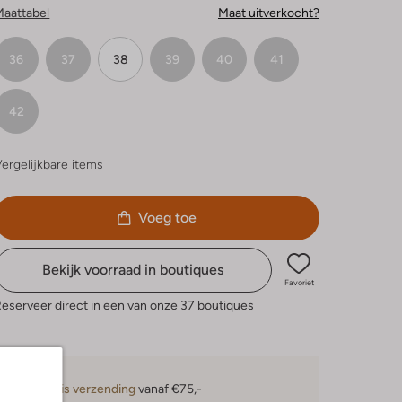
Maattabel
Maat uitverkocht?
36
37
38
39
40
41
42
ergelijkbare items
Voeg toe
Bekijk voorraad in boutiques
Favoriet
eserveer direct in een van onze 37 boutiques
Gratis verzending
vanaf €75,-