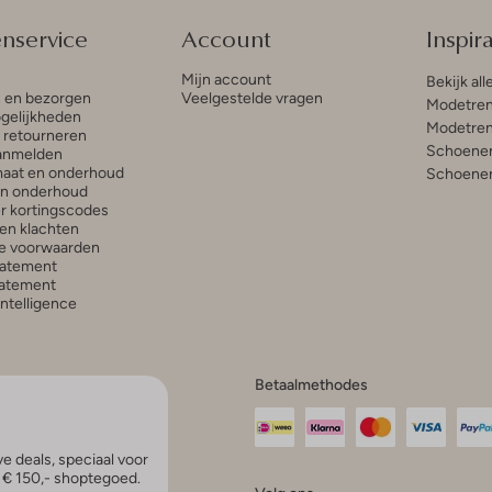
enservice
Account
Inspira
Mijn account
Bekijk all
n en bezorgen
Veelgestelde vragen
Modetren
gelijkheden
Modetren
n retourneren
Schoenen
anmelden
aat en onderhoud
Schoenen
en onderhoud
r kortingscodes
en klachten
e voorwaarden
tatement
atement
 Intelligence
Betaalmethodes
e deals, speciaal voor
p € 150,- shoptegoed.