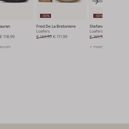
-30%
-30%
Lauran
Fred De La Bretoniere
Stefano Lauran
Loafers
Loafers
€ 118,99
€ 159,99
€ 111,99
€ 169,99
€ 118,99
leuren
+ meer kleuren