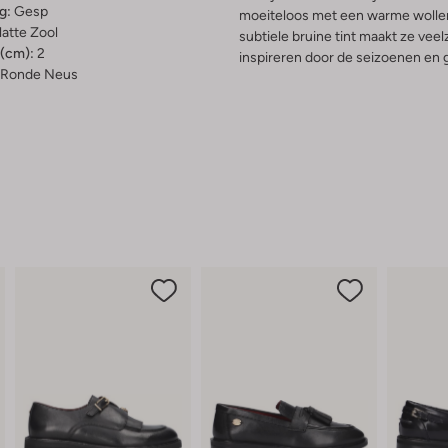
g:
Gesp
moeiteloos met een warme wollen 
latte Zool
subtiele bruine tint maakt ze veelz
(cm):
2
inspireren door de seizoenen en ge
Ronde Neus