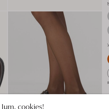
V
R
Jum, cookies!