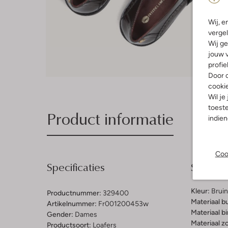
Wij, e
vergel
Wij ge
jouw v
profie
Door o
cooki
Wil je
toeste
Product informatie
indie
Coo
Specificaties
Samenst
Kleur:
Bruin
Productnummer:
329400
Materiaal b
Artikelnummer:
Fr001200453w
Materiaal b
Gender:
Dames
Materiaal zo
Productsoort:
Loafers