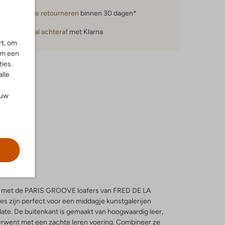
Gratis retourneren
binnen 30 dagen*
Betaal achteraf
met Klarna
rt, om
om een
ies.
alle
ouw
r in met de PARIS GROOVE loafers van FRED DE LA
s zijn perfect voor een middagje kunstgalerijen
date. De buitenkant is gemaakt van hoogwaardig leer,
verwent met een zachte leren voering. Combineer ze