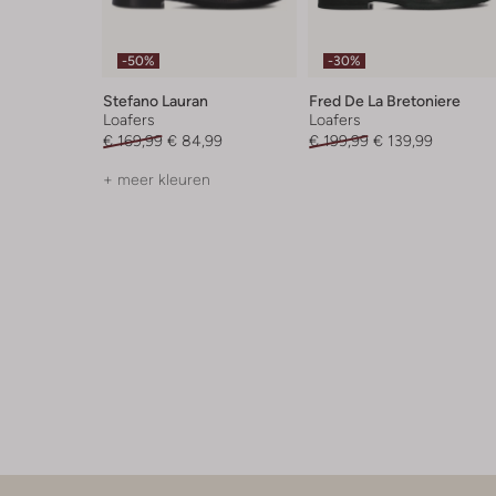
-50%
-30%
Stefano Lauran
Fred De La Bretoniere
Loafers
Loafers
€ 169,99
€ 84,99
€ 199,99
€ 139,99
+ meer kleuren