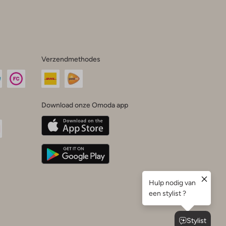
Verzendmethodes
Download onze Omoda app
oda
n
uTube