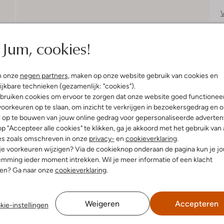
V
S
Jum, cookies!
n onze
negen partners
, maken op onze website gebruik van cookies en
R
ijkbare technieken (gezamenlijk: "cookies").
bruiken cookies om ervoor te zorgen dat onze website goed functionee
oorkeuren op te slaan, om inzicht te verkrijgen in bezoekersgedrag en 
l op te bouwen van jouw online gedrag voor gepersonaliseerde advertent
p "Accepteer alle cookies" te klikken, ga je akkoord met het gebruik van 
es zoals omschreven in onze
privacy-
en
cookieverklaring
.
 je voorkeuren wijzigen? Via de cookieknop onderaan de pagina kun je j
mming ieder moment intrekken. Wil je meer informatie of een klacht
nen? Ga naar onze
cookieverklaring
.
Weigeren
Accepteren
kie-instellingen