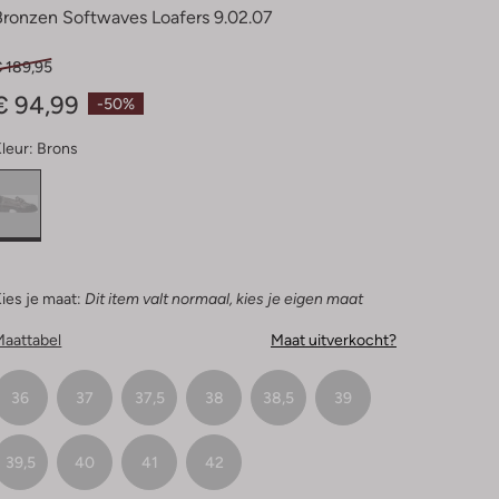
Bronzen Softwaves Loafers 9.02.07
€ 189,95
€ 94,99
-50%
leur:
Brons
ies je maat:
Dit item valt normaal, kies je eigen maat
Maattabel
Maat uitverkocht?
36
37
37,5
38
38,5
39
39,5
40
41
42