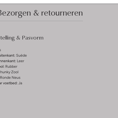
Bezorgen & retourneren
elling & Pasvorm
s
uitenkant:
Suède
innenkant:
Leer
ol:
Rubber
hunky Zool
Ronde Neus
r voetbed:
Ja