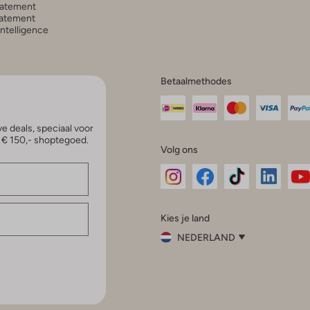
tatement
atement
 Intelligence
Betaalmethodes
e deals, speciaal voor
p € 150,- shoptegoed.
Volg ons
Omoda
Omoda
Omoda
Omoda
Om
Kies je land
Instagram
Facebook
TikTok
LinkedI
Yo
NEDERLAND
Kies
je
Sluit
land
Nederland