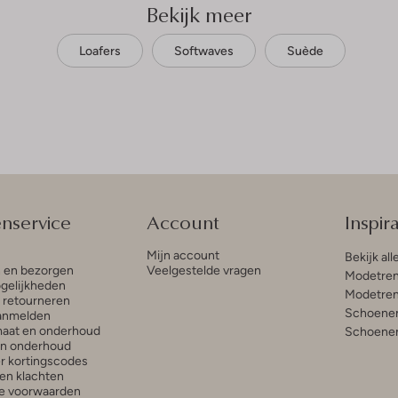
Bekijk meer
Loafers
Softwaves
Suède
enservice
Account
Inspira
Mijn account
Bekijk all
n en bezorgen
Veelgestelde vragen
Modetren
gelijkheden
Modetren
n retourneren
Schoenen
anmelden
aat en onderhoud
Schoenen
en onderhoud
r kortingscodes
en klachten
e voorwaarden