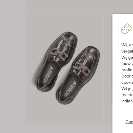
Wij, e
vergel
Wij ge
jouw v
profie
Door o
cooki
Wil je
toeste
indie
Coo