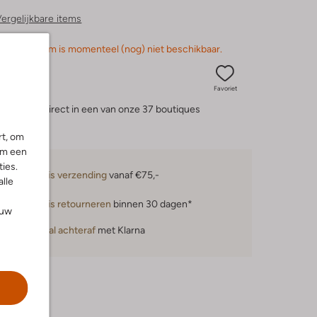
ergelijkbare items
orry, dit item is momenteel (nog) niet beschikbaar.
Favoriet
eserveer direct in een van onze 37 boutiques
rt, om
om een
ies.
Gratis verzending
vanaf €75,-
alle
Gratis retourneren
binnen 30 dagen*
ouw
Betaal achteraf
met Klarna