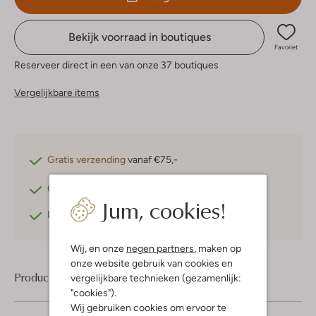
Bekijk voorraad in boutiques
Favoriet
Reserveer direct in een van onze 37 boutiques
Vergelijkbare items
Gratis verzending
vanaf €75,-
Gratis retourneren
binnen 30 dagen*
Jum, cookies!
Betaal achteraf
met Klarna
Wij, en onze
negen partners
, maken op
onze website gebruik van cookies en
Product informatie
vergelijkbare technieken (gezamenlijk:
"cookies").
Wij gebruiken cookies om ervoor te