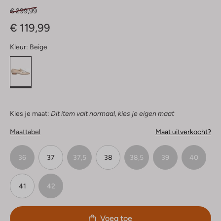
€ 299,99
€ 119,99
Kleur:
Beige
Kies je maat:
Dit item valt normaal, kies je eigen maat
Maattabel
Maat uitverkocht?
36
37
37,5
38
38,5
39
40
41
42
Voeg toe