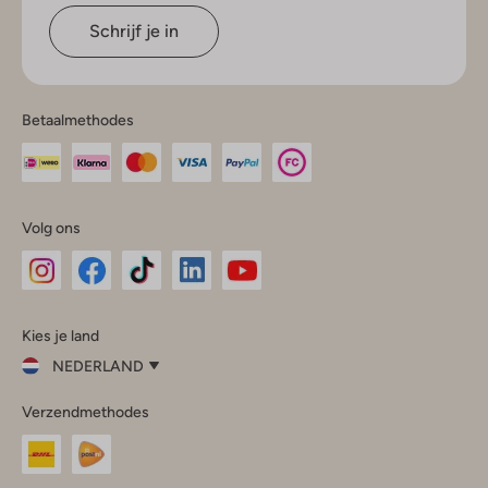
Schrijf je in
Betaalmethodes
Volg ons
Omoda
Omoda
Omoda
Omoda
Omoda
Kies je land
Instagram
Facebook
TikTok
LinkedIn
YouTube
NEDERLAND
Kies
Verzendmethodes
je
Sluit
land
Nederland