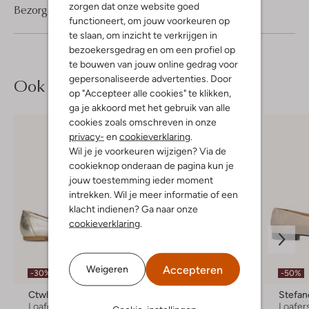
zorgen dat onze website goed
Bezorgen & retourneren
functioneert, om jouw voorkeuren op
te slaan, om inzicht te verkrijgen in
bezoekersgedrag en om een profiel op
te bouwen van jouw online gedrag voor
gepersonaliseerde advertenties. Door
Ook iets voor jou?
op "Accepteer alle cookies" te klikken,
ga je akkoord met het gebruik van alle
cookies zoals omschreven in onze
privacy-
en
cookieverklaring
.
Wil je je voorkeuren wijzigen? Via de
cookieknop onderaan de pagina kun je
jouw toestemming ieder moment
intrekken. Wil je meer informatie of een
klacht indienen? Ga naar onze
cookieverklaring
.
Laatste items
Accepteren
Weigeren
-30%
-50%
-50%
Ctwlk
Bibi Lou
Stefan
Loafers
Loafers
Loafer