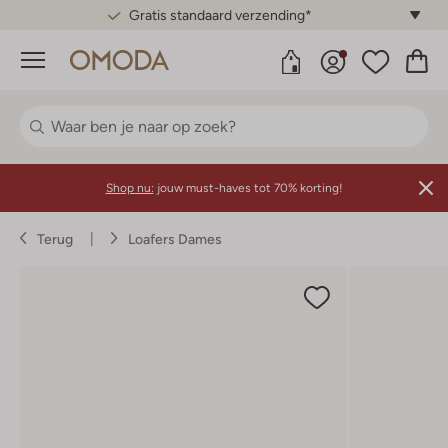
Gratis standaard verzending*
Menu
Shop nu:
jouw must-haves tot 70% korting!
Terug
Loafers Dames