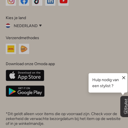
Omoda
Omoda
Omoda
Omoda
Omoda
Kies je land
Instagram
Facebook
TikTok
LinkedIn
YouTube
NEDERLAND
Kies
Verzendmethodes
je
Sluit
land
Nederland
België
(Nederlands)
Download onze Omoda app
Belgique
(Français)
Deutschland
*Dit geldt alleen voor items die op voorraad zijn. Check voor de
zekerheid de verwachte bezorgdatum bij het item op de website
of in je winkelmandje.