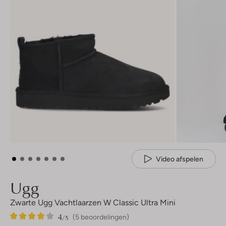
Video afspelen
Ugg
Zwarte Ugg Vachtlaarzen W Classic Ultra Mini
4
5
4
/5
(5 beoordelingen)