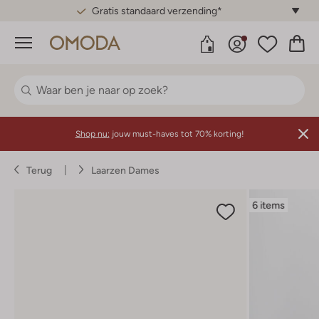
Gratis standaard verzending*
Menu
Shop nu:
jouw must-haves tot 70% korting!
Terug
Laarzen Dames
6 items