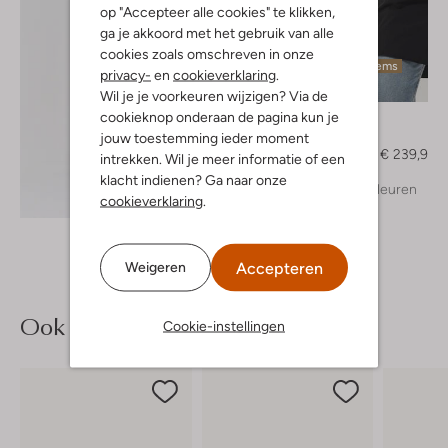
op "Accepteer alle cookies" te klikken,
ga je akkoord met het gebruik van alle
cookies zoals omschreven in onze
Laatste items
privacy-
en
cookieverklaring
.
-20%
Wil je je voorkeuren wijzigen? Via de
cookieknop onderaan de pagina kun je
Elvine
Parka
jouw toestemming ieder moment
€ 299,95
€ 239,99
intrekken. Wil je meer informatie of een
klacht indienen? Ga naar onze
+ meer kleuren
Ontdek de look
cookieverklaring
.
Accepteren
Weigeren
Ook iets voor jou?
Cookie-instellingen