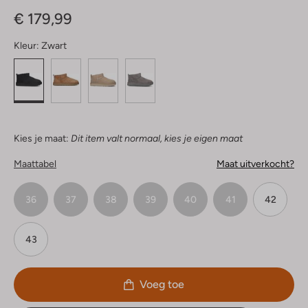
Sterren
€ 179,99
Kleur:
Zwart
Kies je maat:
Dit item valt normaal, kies je eigen maat
Maattabel
Maat uitverkocht?
36
37
38
39
40
41
42
43
Voeg toe