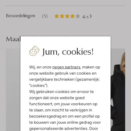
5
4
Beoordelingen
(5)
4
/5
Sterren
Maak je
look compleet
Jum, cookies!
Wij, en onze
negen partners
, maken op
onze website gebruik van cookies en
vergelijkbare technieken (gezamenlijk:
"cookies").
Wij gebruiken cookies om ervoor te
zorgen dat onze website goed
functioneert, om jouw voorkeuren op
te slaan, om inzicht te verkrijgen in
bezoekersgedrag en om een profiel op
te bouwen van jouw online gedrag voor
gepersonaliseerde advertenties. Door