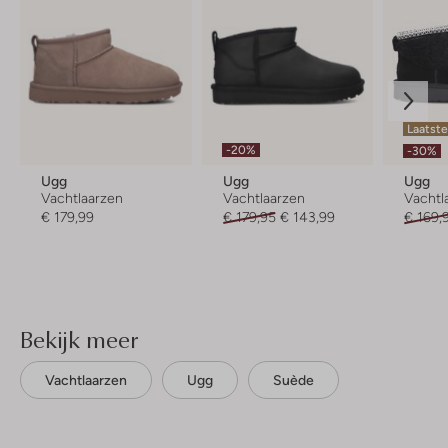
Laatste
-20%
-30%
Ugg
Ugg
Ugg
Vachtlaarzen
Vachtlaarzen
Vachtl
€ 179,99
€ 179,95
€ 143,99
€ 169,
Bekijk meer
Vachtlaarzen
Ugg
Suède