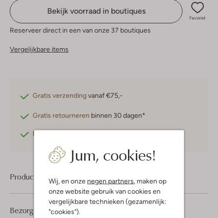
Bekijk voorraad in boutiques
Favoriet
Reserveer direct in een van onze 37 boutiques
Vergelijkbare items
Gratis verzending
vanaf €75,-
Gratis retourneren
binnen 30 dagen*
Betaal achteraf
met Klarna
Jum, cookies!
Product informatie
Wij, en onze
negen partners
, maken op
onze website gebruik van cookies en
vergelijkbare technieken (gezamenlijk:
Bezorgen & retourneren
"cookies").