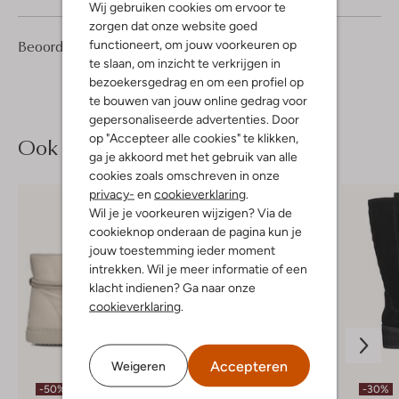
Wij gebruiken cookies om ervoor te
zorgen dat onze website goed
4
2
Beoordelingen
functioneert, om jouw voorkeuren op
(4)
2
/5
Sterren
te slaan, om inzicht te verkrijgen in
bezoekersgedrag en om een profiel op
te bouwen van jouw online gedrag voor
gepersonaliseerde advertenties. Door
op "Accepteer alle cookies" te klikken,
Ook iets voor jou?
ga je akkoord met het gebruik van alle
cookies zoals omschreven in onze
privacy-
en
cookieverklaring
.
Wil je je voorkeuren wijzigen? Via de
cookieknop onderaan de pagina kun je
jouw toestemming ieder moment
intrekken. Wil je meer informatie of een
klacht indienen? Ga naar onze
cookieverklaring
.
Accepteren
Weigeren
Laatste items
-50%
-30%
-50%