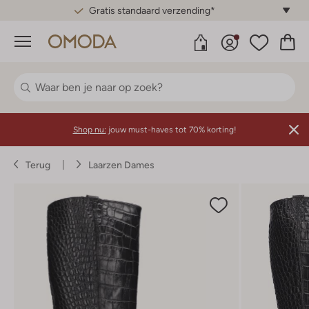
Gratis standaard verzending*
Menu
Shop nu:
jouw must-haves tot 70% korting!
Terug
Laarzen Dames