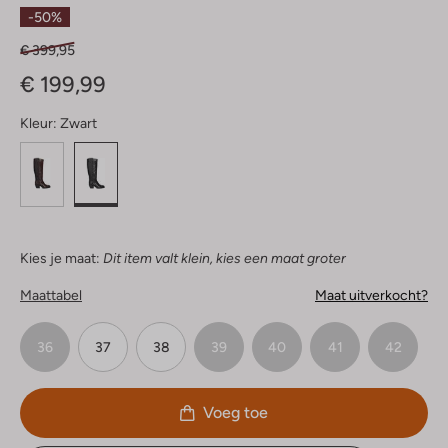
Sterren
-50%
€ 399,95
€ 199,99
Kleur:
Zwart
Kies je maat:
Dit item valt klein, kies een maat groter
Maattabel
Maat uitverkocht?
36
37
38
39
40
41
42
Voeg toe