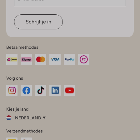
Schrijf je in
Betaalmethodes
Volg ons
Omoda
Omoda
Omoda
Omoda
Omoda
Kies je land
Instagram
Facebook
TikTok
LinkedIn
YouTube
NEDERLAND
Kies
Verzendmethodes
je
Sluit
land