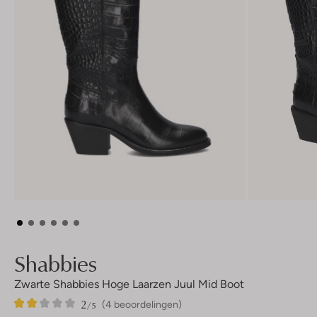
Shabbies
Zwarte Shabbies Hoge Laarzen Juul Mid Boot
2
4
2
/5
(4 beoordelingen)