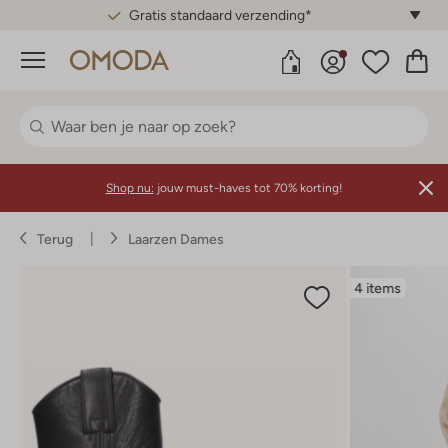
Gratis standaard verzending*
Menu
Shop nu:
jouw must-haves tot 70% korting!
Terug
Laarzen Dames
4 items