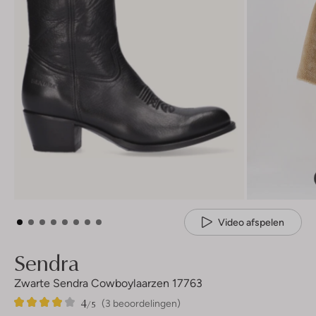
Video afspelen
Sendra
Zwarte Sendra Cowboylaarzen 17763
4
3
4
/5
(3 beoordelingen)