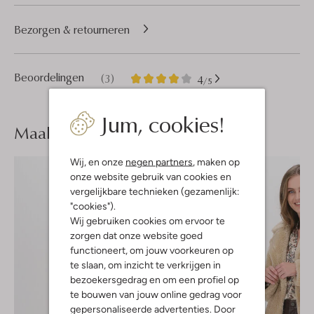
Bezorgen & retourneren
3
4
Beoordelingen
(3)
4
/5
Sterren
Jum, cookies!
Maak je
look compleet
Wij, en onze
negen partners
, maken op
onze website gebruik van cookies en
vergelijkbare technieken (gezamenlijk:
"cookies").
Wij gebruiken cookies om ervoor te
zorgen dat onze website goed
functioneert, om jouw voorkeuren op
te slaan, om inzicht te verkrijgen in
bezoekersgedrag en om een profiel op
te bouwen van jouw online gedrag voor
gepersonaliseerde advertenties. Door