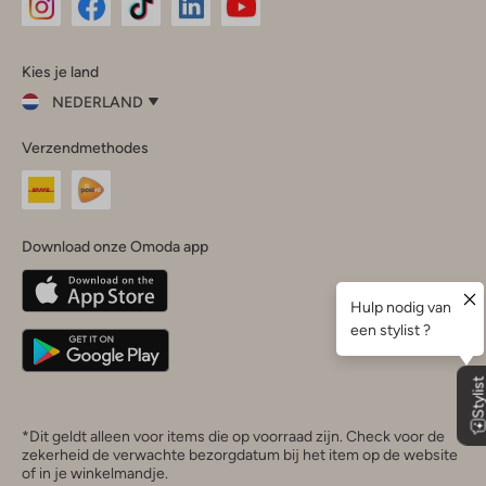
Omoda
Omoda
Omoda
Omoda
Omoda
Kies je land
Instagram
Facebook
TikTok
LinkedIn
YouTube
NEDERLAND
Kies
Verzendmethodes
je
Sluit
land
Nederland
België
(Nederlands)
Download onze Omoda app
Belgique
(Français)
Deutschland
*Dit geldt alleen voor items die op voorraad zijn. Check voor de
zekerheid de verwachte bezorgdatum bij het item op de website
of in je winkelmandje.