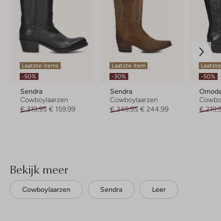
Laatste items
Laatste item
Laatste
-50%
-30%
-50%
Sendra
Sendra
Omod
Cowboylaarzen
Cowboylaarzen
Cowbo
€ 319,95
€ 159,99
€ 349,95
€ 244,99
€ 219,
Bekijk meer
Cowboylaarzen
Sendra
Leer