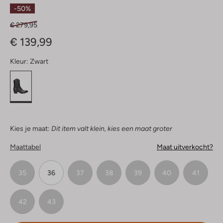
Sterren
-50%
€ 279,95
€ 139,99
Kleur:
Zwart
Kies je maat:
Dit item valt klein, kies een maat groter
Maattabel
Maat uitverkocht?
35
36
37
38
39
40
41
42
43