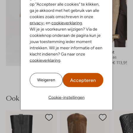
op "Accepteer alle cookies" te klikken,
ga je akkoord met het gebruik van alle
cookies zoals omschreven in onze
privacy-
en
cookieverklaring
.
Wil je je voorkeuren wijzigen? Via de
cookieknop onderaan de pagina kun je
Laatste items
jouw toestemming ieder moment
-40%
intrekken. Wil je meer informatie of een
Beaumont
klacht indienen? Ga naar onze
Faux fur jas
Ontdek de look
cookieverklaring
.
€ 189,95
€ 113,95
Accepteren
Weigeren
Ook iets voor jou?
Cookie-instellingen