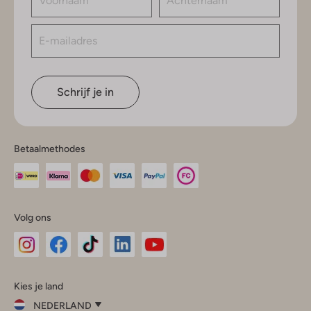
Schrijf je in
Betaalmethodes
Volg ons
Omoda
Omoda
Omoda
Omoda
Omoda
Kies je land
Instagram
Facebook
TikTok
LinkedIn
YouTube
NEDERLAND