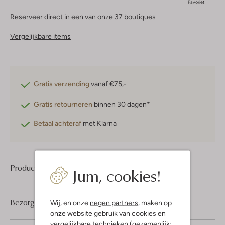
Favoriet
Reserveer direct in een van onze 37 boutiques
Vergelijkbare items
Gratis verzending
vanaf €75,-
Gratis retourneren
binnen 30 dagen*
Betaal achteraf
met Klarna
Product informatie
Jum, cookies!
Bezorgen & retourneren
Wij, en onze
negen partners
, maken op
onze website gebruik van cookies en
vergelijkbare technieken (gezamenlijk: