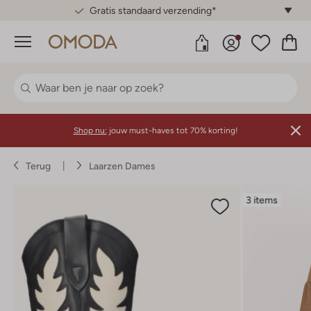
Gratis standaard verzending*
Menu
Shop nu:
jouw must-haves tot 70% korting!
Terug
Laarzen Dames
3 items