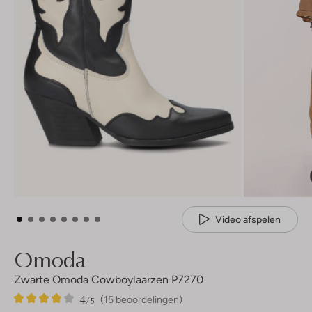
Video afspelen
Omoda
Zwarte Omoda Cowboylaarzen P7270
4
15
4
/5
(15 beoordelingen)