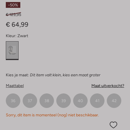
Sterren
-50%
€ 129,95
€ 64,99
Kleur:
Zwart
Kies je maat:
Dit item valt klein, kies een maat groter
Maattabel
Maat uitverkocht?
36
37
38
39
40
41
42
Sorry, dit item is momenteel (nog) niet beschikbaar.