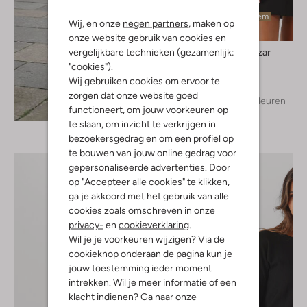
Laatste item
Wij, en onze
negen partners
, maken op
onze website gebruik van cookies en
vergelijkbare technieken (gezamenlijk:
Ana Alcazar
Mini jurk
"cookies").
€ 149,99
Wij gebruiken cookies om ervoor te
zorgen dat onze website goed
+ meer kleuren
Ontdek de look
functioneert, om jouw voorkeuren op
te slaan, om inzicht te verkrijgen in
bezoekersgedrag en om een profiel op
te bouwen van jouw online gedrag voor
gepersonaliseerde advertenties. Door
op "Accepteer alle cookies" te klikken,
ga je akkoord met het gebruik van alle
cookies zoals omschreven in onze
privacy-
en
cookieverklaring
.
Wil je je voorkeuren wijzigen? Via de
cookieknop onderaan de pagina kun je
jouw toestemming ieder moment
intrekken. Wil je meer informatie of een
klacht indienen? Ga naar onze