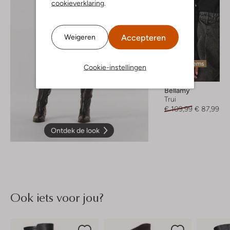
cookieverklaring
.
Accepteren
Weigeren
Laatste items
Cookie-instellingen
-20%
Bellamy
Trui
€ 109,99
€ 87,99
Ontdek de look
Ook iets voor jou?