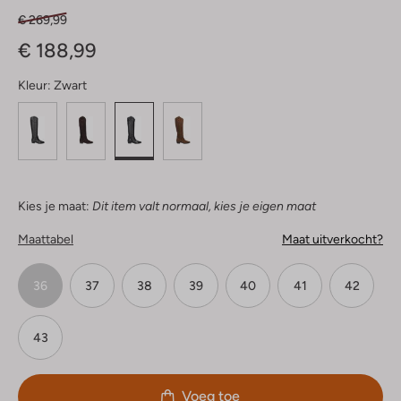
€ 269,99
€ 188,99
Kleur:
Zwart
Kies je maat:
Dit item valt normaal, kies je eigen maat
Maattabel
Maat uitverkocht?
36
37
38
39
40
41
42
43
Voeg toe