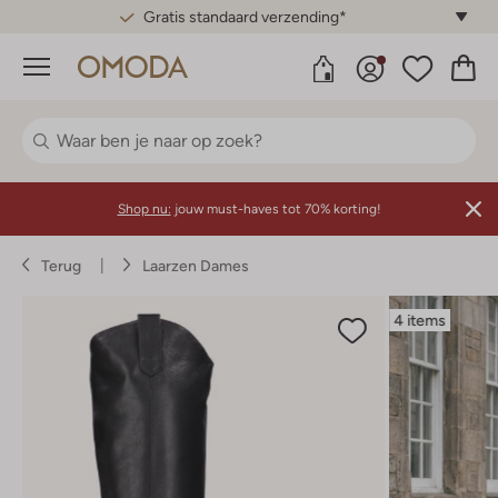
Gratis standaard verzending*
Menu
Shop nu:
jouw must-haves tot 70% korting!
Terug
Laarzen Dames
4 items