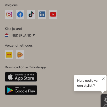
Volg ons
Omoda
Omoda
Omoda
Omoda
Omoda
Kies je land
Instagram
Facebook
TikTok
LinkedIn
YouTube
NEDERLAND
Kies
Verzendmethodes
je
Sluit
land
Nederland
België
(Nederlands)
Download onze Omoda app
Belgique
(Français)
Deutschland