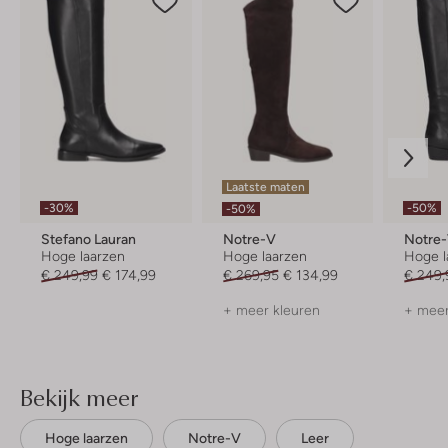
Laatste maten
-30%
-50%
-50%
Stefano Lauran
Notre-V
Notre
Hoge laarzen
Hoge laarzen
Hoge l
€ 249,99
€ 174,99
€ 269,95
€ 134,99
€ 249,
+ meer kleuren
+ meer
Bekijk meer
Hoge laarzen
Notre-V
Leer