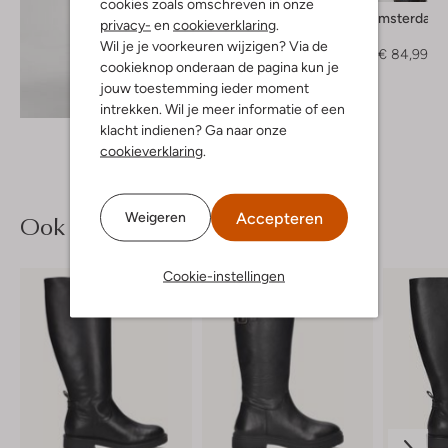
cookies zoals omschreven in onze
Jansen Amsterdam
privacy-
en
cookieverklaring
.
Mini jurk
Wil je je voorkeuren wijzigen? Via de
€ 169,95
€ 84,99
cookieknop onderaan de pagina kun je
jouw toestemming ieder moment
Ontdek de look
intrekken. Wil je meer informatie of een
klacht indienen? Ga naar onze
cookieverklaring
.
Accepteren
Weigeren
Ook iets voor jou?
Cookie-instellingen