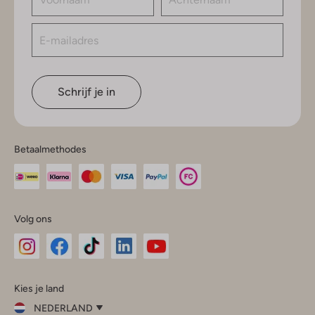
Schrijf je in
Betaalmethodes
Volg ons
Omoda
Omoda
Omoda
Omoda
Omoda
Kies je land
Instagram
Facebook
TikTok
LinkedIn
YouTube
NEDERLAND