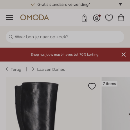
Gratis standaard verzending*
Menu
Shop nu:
jouw must-haves tot 70% korting!
Terug
Laarzen Dames
7 items