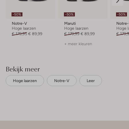
-50%
-50%
-50%
Notre-V
Maruti
Notre
Hoge laarzen
Hoge laarzen
Hoge l
€ 179,95
€ 89,99
€ 179,99
€ 89,99
€ 179,
+ meer kleuren
Bekijk meer
Hoge laarzen
Notre-V
Leer