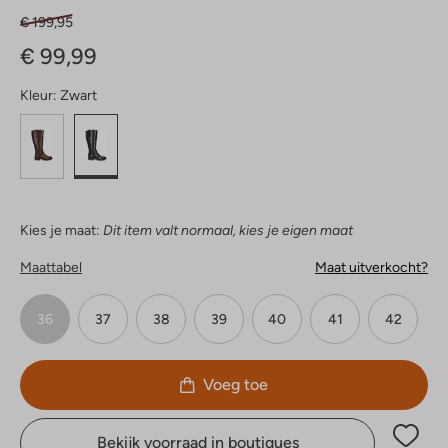
€ 199,95
€ 99,99
Kleur:
Zwart
Kies je maat:
Dit item valt normaal, kies je eigen maat
Maattabel
Maat uitverkocht?
36
37
38
39
40
41
42
Voeg toe
Bekijk voorraad in boutiques