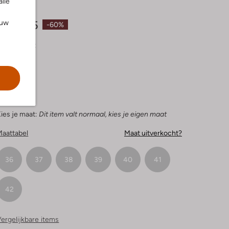
alle
€ 299,95
ouw
€ 119,95
-60%
leur:
Zwart
ies je maat:
Dit item valt normaal, kies je eigen maat
Maattabel
Maat uitverkocht?
36
37
38
39
40
41
42
ergelijkbare items