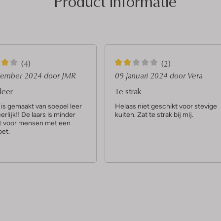
Product informatie
2
(4)
(2)
S
tember 2024
door JMR
09 januari 2024
door Vera
t
leer
Te strak
e
 is gemaakt van soepel leer
Helaas niet geschikt voor stevige
erlijk!! De laars is minder
kuiten. Zat te strak bij mij.
r
t voor mensen met een
r
oet.
e
n