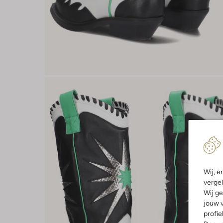
Wij, e
vergel
Wij ge
jouw v
profie