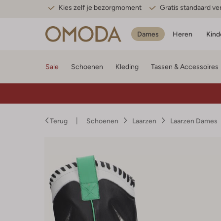
Kies zelf je bezorgmoment
Gratis standaard v
Dames
Heren
Kind
Sale
Schoenen
Kleding
Tassen & Accessoires
Terug
Schoenen
Laarzen
Laarzen Dames