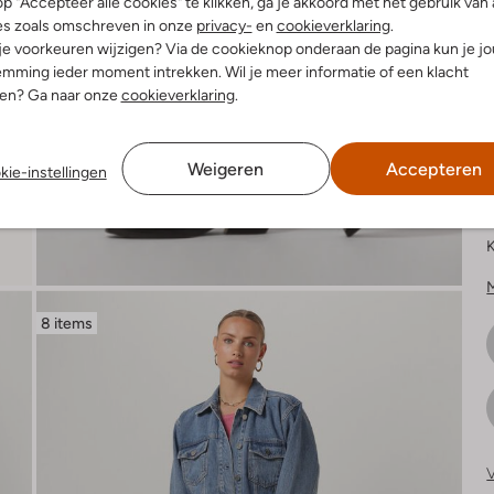
p "Accepteer alle cookies" te klikken, ga je akkoord met het gebruik van 
es zoals omschreven in onze
privacy-
en
cookieverklaring
.
 je voorkeuren wijzigen? Via de cookieknop onderaan de pagina kun je j
mming ieder moment intrekken. Wil je meer informatie of een klacht
nen? Ga naar onze
cookieverklaring
.
K
Weigeren
Accepteren
kie-instellingen
K
8 items
V