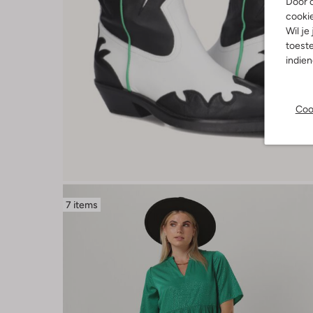
Door o
cooki
Wil je
toeste
indie
Coo
7 items