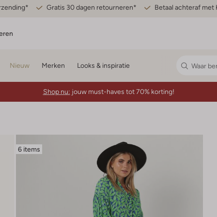
erzending*
Gratis 30 dagen retourneren*
Betaal achteraf met 
eren
Nieuw
Merken
Looks & inspiratie
Shop nu:
jouw must-haves tot 70% korting!
6 items