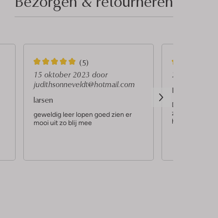
Bezorgen & retourneren
5
5
(5)
S
S
15 oktober 2023
door
27 septembe
judithsonneveldt@hotmail.com
t
t
Prachtige cow
larsen
e
e
De laars is natu
zien maar het z
r
r
geweldig leer lopen goed zien er
heerlijk! Valt o
mooi uit zo blij mee
r
r
e
e
n
n