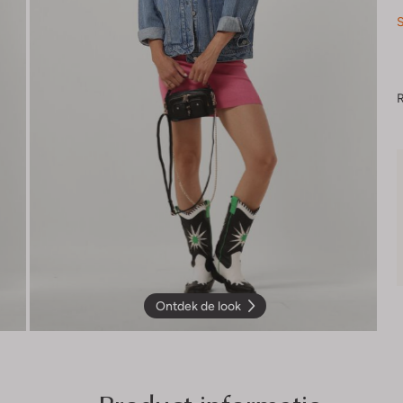
S
R
Ontdek de look