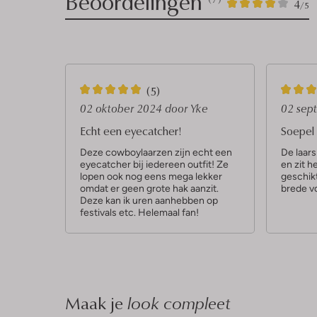
Beoordelingen
7
4
4
/5
Sterren
5
4
(5)
S
S
02 oktober 2024
door Yke
02 sep
t
t
Echt een eyecatcher!
Soepel 
e
e
Deze cowboylaarzen zijn echt een
De laars
eyecatcher bij iedereen outfit! Ze
en zit he
r
r
lopen ook nog eens mega lekker
geschik
r
r
omdat er geen grote hak aanzit.
brede v
Deze kan ik uren aanhebben op
e
e
festivals etc. Helemaal fan!
n
n
Maak je
look compleet