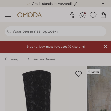
Gratis standaard verzending*
Menu
Shop nu:
jouw must-haves tot 70% korting!
Terug
Laarzen Dames
4 items