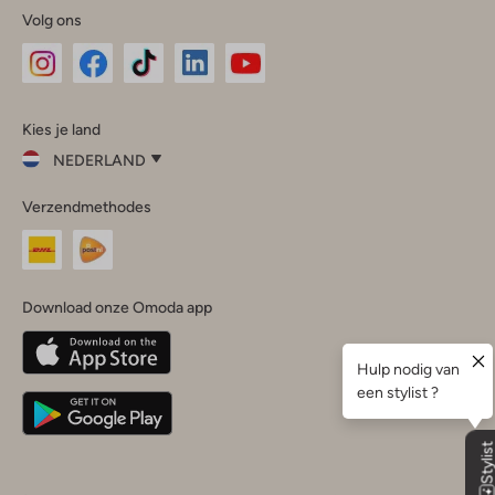
Volg ons
Omoda
Omoda
Omoda
Omoda
Omoda
Kies je land
Instagram
Facebook
TikTok
LinkedIn
YouTube
NEDERLAND
Kies
Verzendmethodes
je
Sluit
land
Nederland
België
(Nederlands)
Download onze Omoda app
Belgique
(Français)
Deutschland