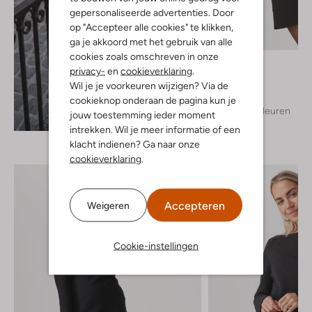
gepersonaliseerde advertenties. Door
op "Accepteer alle cookies" te klikken,
ga je akkoord met het gebruik van alle
cookies zoals omschreven in onze
Josh V
privacy-
en
cookieverklaring
.
Mini jurk
Wil je je voorkeuren wijzigen? Via de
€ 189,99
cookieknop onderaan de pagina kun je
+ meer kleuren
jouw toestemming ieder moment
Ontdek de look
intrekken. Wil je meer informatie of een
klacht indienen? Ga naar onze
cookieverklaring
.
Accepteren
Weigeren
Cookie-instellingen