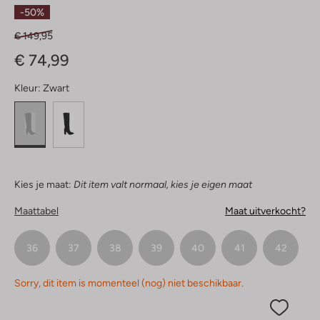
Sterren
-50%
€ 149,95
€ 74,99
Kleur:
Zwart
Kies je maat:
Dit item valt normaal, kies je eigen maat
Maattabel
Maat uitverkocht?
36
37
38
39
40
41
42
Sorry, dit item is momenteel (nog) niet beschikbaar.