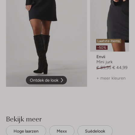
Laatste items
-50%
Envii
Mini jurk
€ 89,95
€ 44,99
+ meer kleuren
Ontdek de look
Bekijk meer
Hoge laarzen
Mexx
Suèdelook