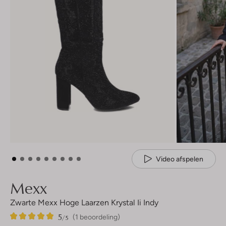
Video afspelen
Mexx
Zwarte Mexx Hoge Laarzen Krystal Ii Indy
5
1
5
/5
(1 beoordeling)