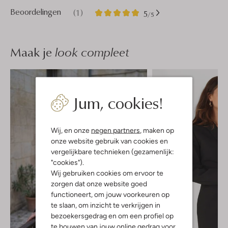
1
5
Beoordelingen
(1)
5
/5
Sterren
Maak je
look compleet
Jum, cookies!
Wij, en onze
negen partners
, maken op
onze website gebruik van cookies en
vergelijkbare technieken (gezamenlijk:
"cookies").
Wij gebruiken cookies om ervoor te
zorgen dat onze website goed
functioneert, om jouw voorkeuren op
te slaan, om inzicht te verkrijgen in
bezoekersgedrag en om een profiel op
te bouwen van jouw online gedrag voor