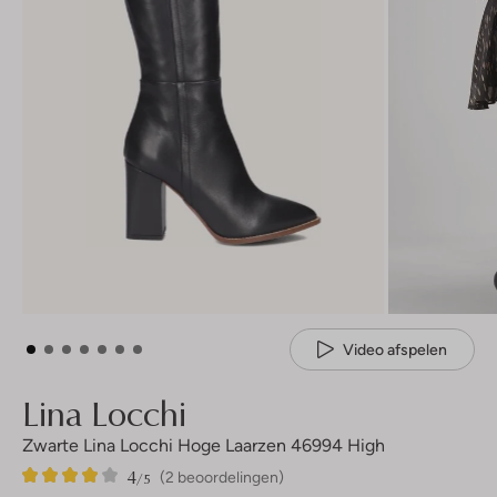
Video afspelen
Lina Locchi
Zwarte Lina Locchi Hoge Laarzen 46994 High
4
2
4
/5
(2 beoordelingen)