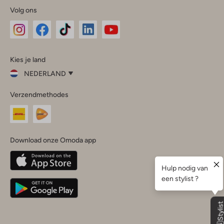
Volg ons
Omoda
Omoda
Omoda
Omoda
Omoda
Kies je land
Instagram
Facebook
TikTok
LinkedIn
YouTube
NEDERLAND
Kies
Verzendmethodes
je
Sluit
land
Nederland
België
(Nederlands)
Download onze Omoda app
Belgique
(Français)
Deutschland