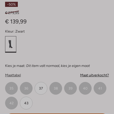
Sterren
-50%
€ 279,95
€ 139,99
Kleur:
Zwart
Kies je maat:
Dit item valt normaal, kies je eigen maat
Maattabel
Maat uitverkocht?
35
36
37
38
39
40
41
42
43