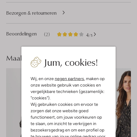
Bezorgen & retourneren
2
4
Beoordelingen
(2)
4
/5
Sterren
Maak je
look compleet
Jum, cookies!
Wij, en onze
negen partners
, maken op
onze website gebruik van cookies en
vergelijkbare technieken (gezamenlijk:
"cookies").
Wij gebruiken cookies om ervoor te
zorgen dat onze website goed
functioneert, om jouw voorkeuren op
te slaan, om inzicht te verkrijgen in
bezoekersgedrag en om een profiel op
te bouwen van jouw online gedrag voor