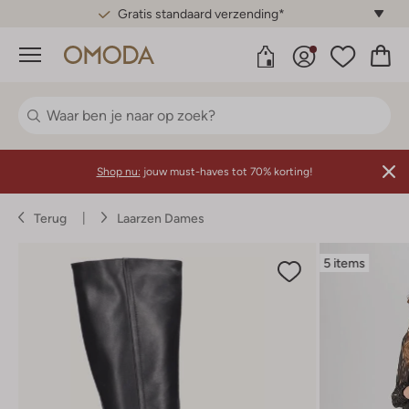
Gratis standaard verzending*
Menu
Shop nu:
jouw must-haves tot 70% korting!
Terug
Laarzen Dames
5 items