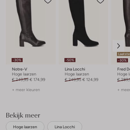
Laatst
-30%
-50%
-30%
Notre-V
Lina Locchi
Hoge laarzen
Hoge laarzen
Hoge l
€ 249,99
€ 174,99
€ 249,95
€ 124,99
€ 289,
+ meer kleuren
+ meer
Bekijk meer
Hoge laarzen
Lina Locchi