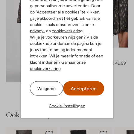
gepersonaliseerde advertenties. Door
op "Accepteer alle cookies" te klikken,
ga je akkoord met het gebruik van alle
cookies zoals omschreven in onze
privacy-
en
cookieverklaring
.
Wil je je voorkeuren wijzigen? Via de
cookieknop onderaan de pagina kun je
-50%
jouw toestemming ieder moment
Notre-V
intrekken. Wil je meer informatie of een
Mini jurk
klacht indienen? Ga naar onze
€ 99,95
€ 49,99
cookieverklaring
.
Ontdek de look
Accepteren
Weigeren
Cookie-instellingen
Ook iets voor jou?