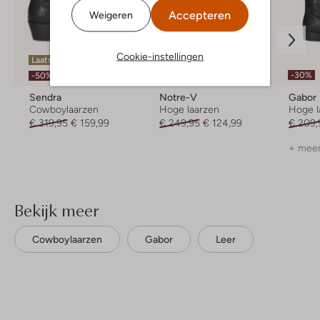
Accepteren
Weigeren
Cookie-instellingen
Laatste items
-50%
-30%
-50%
Sendra
Notre-V
Gabor
Cowboylaarzen
Hoge laarzen
Hoge l
€ 319,95
€ 159,99
€ 249,95
€ 124,99
€ 209,
+ meer
Bekijk meer
Cowboylaarzen
Gabor
Leer