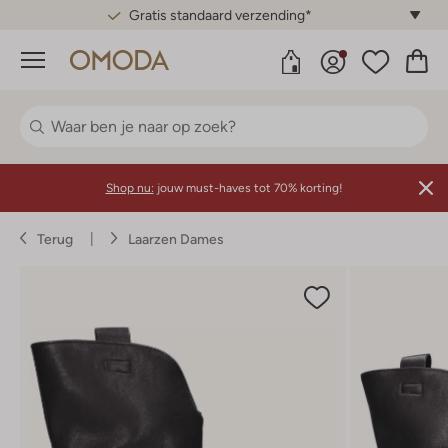
Gratis standaard verzending*
Menu
Shop nu:
jouw must-haves tot 70% korting!
Terug
Laarzen Dames