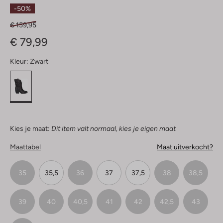
Sterren
-50%
€ 159,95
€ 79,99
Kleur:
Zwart
Kies je maat:
Dit item valt normaal, kies je eigen maat
Maattabel
Maat uitverkocht?
35
35,5
36
37
37,5
38
38,5
39
40
40,5
41
42
42,5
43