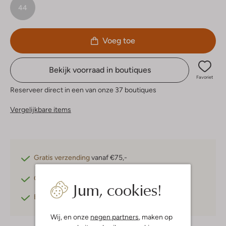
44
Voeg toe
Bekijk voorraad in boutiques
Favoriet
Reserveer direct in een van onze 37 boutiques
Vergelijkbare items
Gratis verzending
vanaf €75,-
Gratis retourneren
binnen 30 dagen*
Jum, cookies!
Betaal achteraf
met Klarna
Wij, en onze
negen partners
, maken op