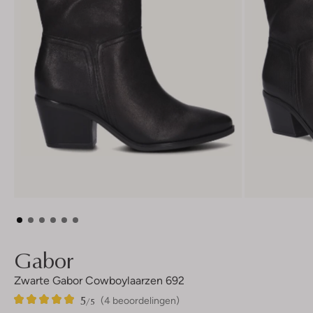
Gabor
Zwarte Gabor Cowboylaarzen 692
5
4
5
/5
(4 beoordelingen)