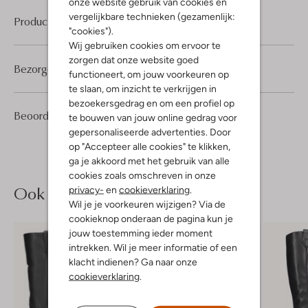
onze website gebruik van cookies en
vergelijkbare technieken (gezamenlijk:
Product informatie
"cookies").
Wij gebruiken cookies om ervoor te
zorgen dat onze website goed
Bezorgen & retourneren
functioneert, om jouw voorkeuren op
te slaan, om inzicht te verkrijgen in
bezoekersgedrag en om een profiel op
4
5
Beoordelingen
(4)
5
te bouwen van jouw online gedrag voor
/5
Sterren
gepersonaliseerde advertenties. Door
op "Accepteer alle cookies" te klikken,
ga je akkoord met het gebruik van alle
cookies zoals omschreven in onze
Ook iets voor jou?
privacy-
en
cookieverklaring
.
Wil je je voorkeuren wijzigen? Via de
cookieknop onderaan de pagina kun je
jouw toestemming ieder moment
intrekken. Wil je meer informatie of een
klacht indienen? Ga naar onze
cookieverklaring
.