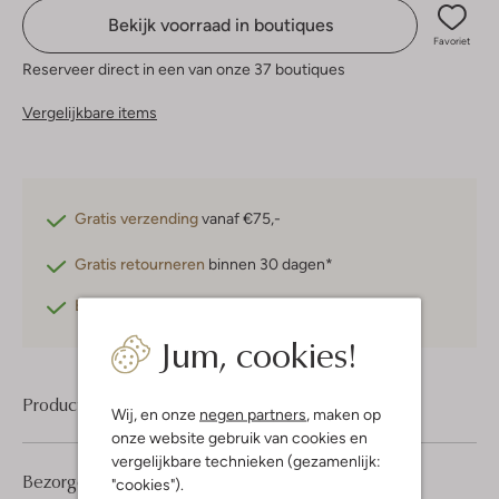
Bekijk voorraad in boutiques
Favoriet
Reserveer direct in een van onze 37 boutiques
Vergelijkbare items
Gratis verzending
vanaf €75,-
Gratis retourneren
binnen 30 dagen*
Betaal achteraf
met Klarna
Jum, cookies!
Product informatie
Wij, en onze
negen partners
, maken op
onze website gebruik van cookies en
vergelijkbare technieken (gezamenlijk:
Bezorgen & retourneren
"cookies").