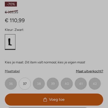
Sterren
-70%
€ 369,95
€ 110,99
Kleur:
Zwart
Kies je maat:
Dit item valt normaal, kies je eigen maat
Maattabel
Maat uitverkocht?
36
37
38
39
40
41
42
Voeg toe