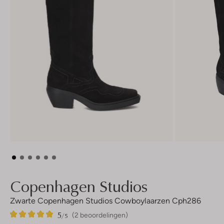
Copenhagen Studios
Zwarte Copenhagen Studios Cowboylaarzen Cph286
5
2
5
/5
(2 beoordelingen)