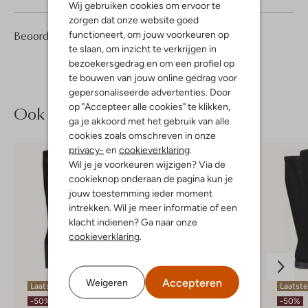
Wij gebruiken cookies om ervoor te
zorgen dat onze website goed
2
5
Beoordelingen
functioneert, om jouw voorkeuren op
(2)
5
/5
Sterren
te slaan, om inzicht te verkrijgen in
bezoekersgedrag en om een profiel op
te bouwen van jouw online gedrag voor
gepersonaliseerde advertenties. Door
op "Accepteer alle cookies" te klikken,
Ook iets voor jou?
ga je akkoord met het gebruik van alle
cookies zoals omschreven in onze
privacy-
en
cookieverklaring
.
Wil je je voorkeuren wijzigen? Via de
cookieknop onderaan de pagina kun je
jouw toestemming ieder moment
intrekken. Wil je meer informatie of een
klacht indienen? Ga naar onze
cookieverklaring
.
Accepteren
Weigeren
Laatste items
Laatst
-30%
-50%
-50%