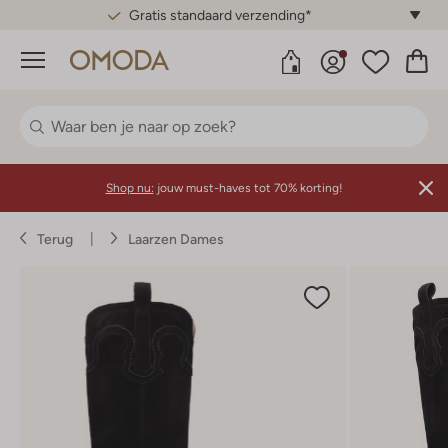
Gratis standaard verzending*
Menu
Shop nu:
jouw must-haves tot 70% korting!
Terug
Laarzen Dames