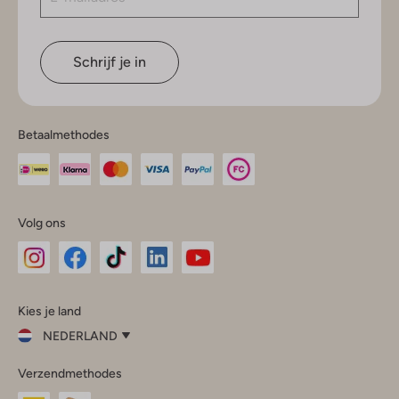
Schrijf je in
Betaalmethodes
Volg ons
Omoda
Omoda
Omoda
Omoda
Omoda
Kies je land
Instagram
Facebook
TikTok
LinkedIn
YouTube
NEDERLAND
Kies
Verzendmethodes
je
Sluit
land