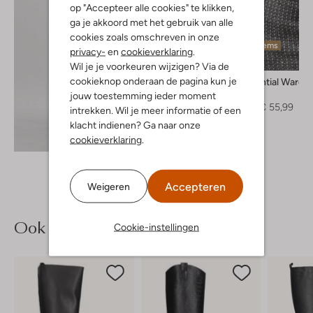
op "Accepteer alle cookies" te klikken,
ga je akkoord met het gebruik van alle
cookies zoals omschreven in onze
Laatste items
privacy-
en
cookieverklaring
.
-20%
Wil je je voorkeuren wijzigen? Via de
cookieknop onderaan de pagina kun je
My Essential Wardr
Blouse
jouw toestemming ieder moment
€ 69,99
€ 55,99
intrekken. Wil je meer informatie of een
klacht indienen? Ga naar onze
Ontdek de look
cookieverklaring
.
Accepteren
Weigeren
Ook iets voor jou?
Cookie-instellingen