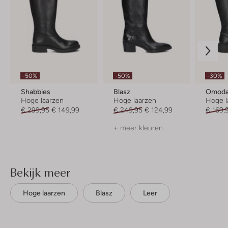
-50%
-50%
-30%
Shabbies
Blasz
Omod
Hoge laarzen
Hoge laarzen
Hoge l
€ 299,95
€ 149,99
€ 249,95
€ 124,99
€ 169,
+ meer kleuren
Bekijk meer
Hoge laarzen
Blasz
Leer