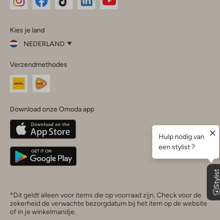
Omoda
Omoda
Omoda
Omoda
Omoda
Kies je land
Instagram
Facebook
TikTok
LinkedIn
YouTube
NEDERLAND
Kies
Verzendmethodes
je
Sluit
land
Nederland
België
(Nederlands)
Download onze Omoda app
Belgique
(Français)
Deutschland
*Dit geldt alleen voor items die op voorraad zijn. Check voor de
zekerheid de verwachte bezorgdatum bij het item op de website
of in je winkelmandje.