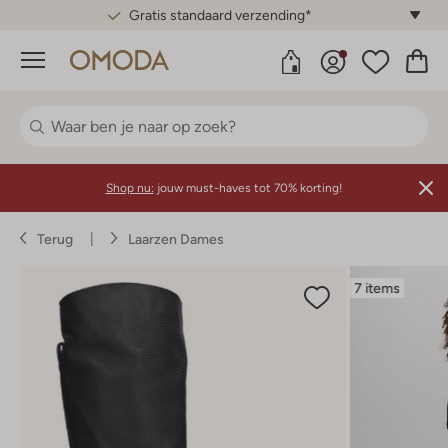
Gratis standaard verzending*
Menu
Shop nu:
jouw must-haves tot 70% korting!
Terug
Laarzen Dames
7 items