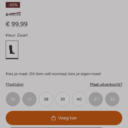
Sterren
-50%
€ 199,95
€ 99,99
Kleur:
Zwart
Kies je maat:
Dit item valt normaal, kies je eigen maat
Maattabel
Maat uitverkocht?
36
37
38
39
40
41
42
Voeg toe