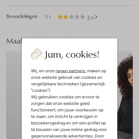
1
2
Beoordelingen
(1)
2
/5
Sterren
Maak je
look compleet
Jum, cookies!
Wij, en onze
negen partners
, maken op
onze website gebruik van cookies en
vergelijkbare technieken (gezamenlijk:
"cookies").
Wij gebruiken cookies om ervoor te
zorgen dat onze website goed
functioneert, om jouw voorkeuren op
te slaan, om inzicht te verkrijgen in
bezoekersgedrag en om een profiel op
te bouwen van jouw online gedrag voor
gepersonaliseerde advertenties. Door