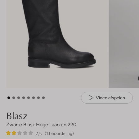
Video afspelen
Blasz
Zwarte Blasz Hoge Laarzen 220
2
1
2
/5
(1 beoordeling)