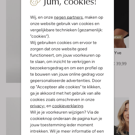
Jum, cookies!
Wij, en onze
negen partners
, maken op
onze website gebruik van cookies en
vergelijkbare technieken (gezamenlijk:
"cookies").
Laatste maten
Wij gebruiken cookies om ervoor te
-60%
zorgen dat onze website goed
Harper & Yve
functioneert, om jouw voorkeuren op
Mini jurk
te slaan, om inzicht te verkrijgen in
€ 99,95
€ 39,99
bezoekersgedrag en om een profiel op
te bouwen van jouw online gedrag voor
Ontdek de look
gepersonaliseerde advertenties. Door
op "Accepteer alle cookies" te klikken,
ga je akkoord met het gebruik van alle
cookies zoals omschreven in onze
privacy-
en
cookieverklaring
.
Wil je je voorkeuren wijzigen? Via de
cookieknop onderaan de pagina kun je
jouw toestemming ieder moment
intrekken. Wil je meer informatie of een