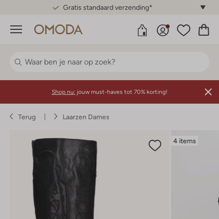
Gratis standaard verzending*
Menu
Shop nu:
jouw must-haves tot 70% korting!
Terug
Laarzen Dames
4 items