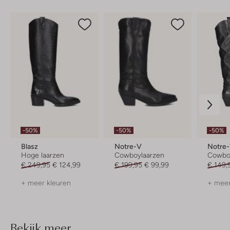
-50%
-50%
-50%
Blasz
Notre-V
Notre
Hoge laarzen
Cowboylaarzen
Cowbo
€ 249,95
€ 124,99
€ 199,95
€ 99,99
€ 149,
+ meer kleuren
+ meer
Bekijk meer