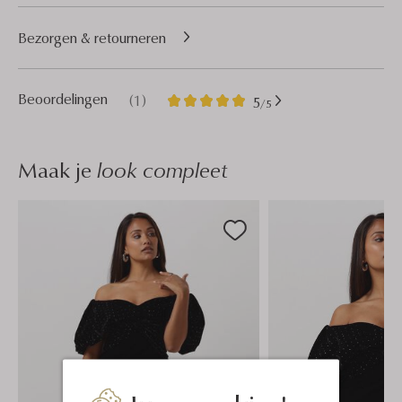
Bezorgen & retourneren
1
5
Beoordelingen
(1)
5
/5
Sterren
Maak je
look compleet