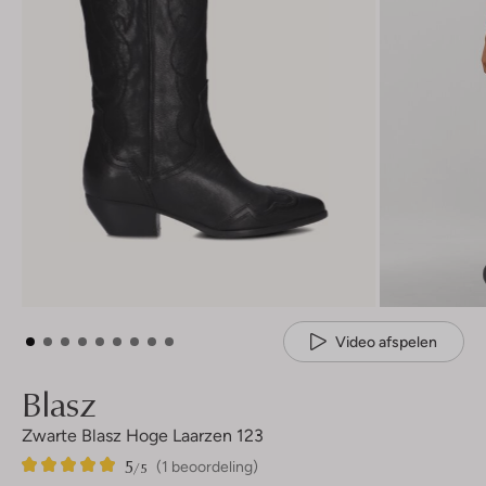
Video afspelen
Blasz
Zwarte Blasz Hoge Laarzen 123
5
1
5
/5
(1 beoordeling)