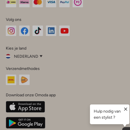
Volg ons
Omoda
Omoda
Omoda
Omoda
Omoda
Kies je land
Instagram
Facebook
TikTok
LinkedIn
YouTube
NEDERLAND
Kies
Verzendmethodes
je
Sluit
land
Nederland
België
(Nederlands)
Download onze Omoda app
Belgique
(Français)
Deutschland