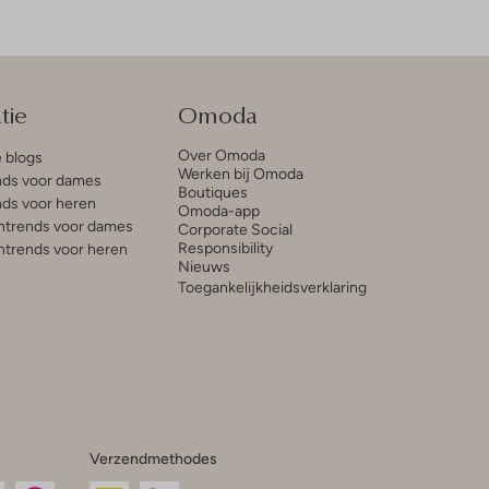
tie
Omoda
Over Omoda
e blogs
Werken bij Omoda
ds voor dames
Boutiques
ds voor heren
Omoda-app
trends voor dames
Corporate Social
Responsibility
trends voor heren
Nieuws
Toegankelijkheidsverklaring
Verzendmethodes