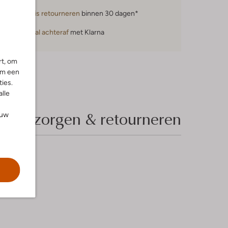
Gratis retourneren
binnen 30 dagen*
Betaal achteraf
met Klarna
rt, om
om een
ies.
alle
Bezorgen & retourneren
ouw