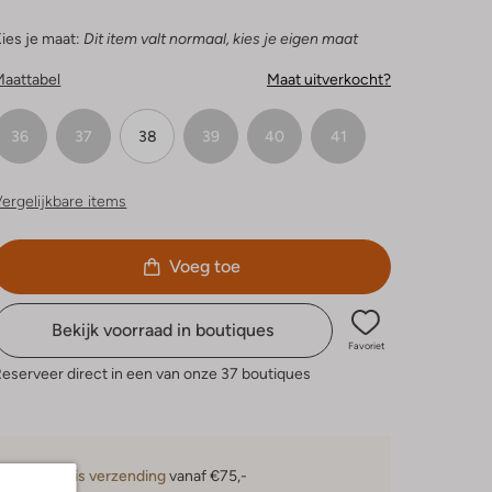
ies je maat:
Dit item valt normaal, kies je eigen maat
Maattabel
Maat uitverkocht?
36
37
38
39
40
41
ergelijkbare items
Voeg toe
Bekijk voorraad in boutiques
Favoriet
eserveer direct in een van onze 37 boutiques
Gratis verzending
vanaf €75,-