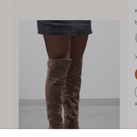
K
V
R