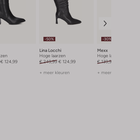
-50%
-30%
Lina Locchi
Mexx
rzen
Hoge laarzen
Hoge laarzen
€ 124,99
€ 249,99
€ 124,99
€ 139,99
€ 97,99
+ meer kleuren
+ meer kleuren