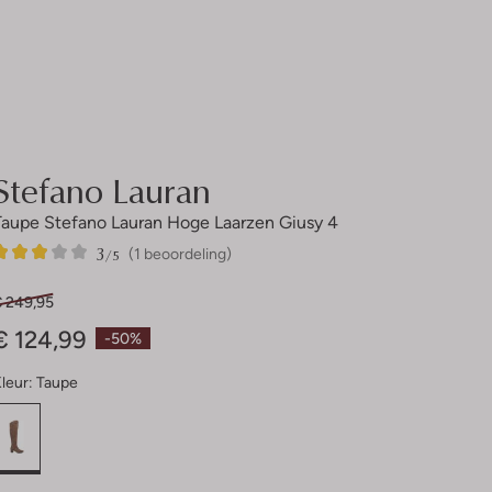
Stefano Lauran
Taupe Stefano Lauran Hoge Laarzen Giusy 4
3
1
3
/5
(1 beoordeling)
Sterren
€ 249,95
€ 124,99
-50%
leur:
Taupe