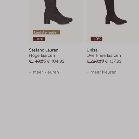
Laatste maten
-40%
-30%
Stefano Lauran
Unisa
Hoge laarzen
Overknee laarzen
€ 149,95
€ 104,99
€ 229,99
€ 137,99
+ meer kleuren
+ meer kleuren