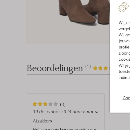
Wij, e
vergel
Wij ge
jouw v
profie
Door o
cooki
Beoordelingen
Wil je
(1)
1
3
3
/5
toeste
indie
Sterren
Coo
3
(3)
S
30 december 2024
door Barbera
t
Afzakkers
e
Het zijn mooie laarzen, goede kleur.