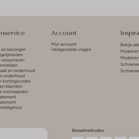
enservice
Account
Inspira
Mijn account
Bekijk all
n en bezorgen
Veelgestelde vragen
Modetren
gelijkheden
Modetren
n retourneren
Schoenen
anmelden
aat en onderhoud
Schoenen
en onderhoud
r kortingscodes
en klachten
e voorwaarden
tatement
atement
 Intelligence
Betaalmethodes