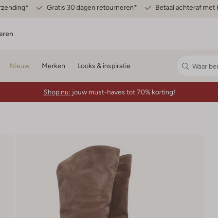
erzending*
Gratis 30 dagen retourneren*
Betaal achteraf met 
eren
Nieuw
Merken
Looks & inspiratie
Shop nu:
jouw must-haves tot 70% korting!