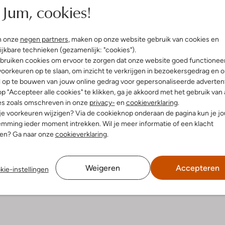
Jum, cookies!
n onze
negen partners
, maken op onze website gebruik van cookies en
ijkbare technieken (gezamenlijk: "cookies").
bruiken cookies om ervoor te zorgen dat onze website goed functionee
oorkeuren op te slaan, om inzicht te verkrijgen in bezoekersgedrag en 
l op te bouwen van jouw online gedrag voor gepersonaliseerde advertent
p "Accepteer alle cookies" te klikken, ga je akkoord met het gebruik van 
es zoals omschreven in onze
privacy-
en
cookieverklaring
.
Product informatie
 je voorkeuren wijzigen? Via de cookieknop onderaan de pagina kun je j
mming ieder moment intrekken. Wil je meer informatie of een klacht
nen? Ga naar onze
cookieverklaring
.
Weigeren
Accepteren
kie-instellingen