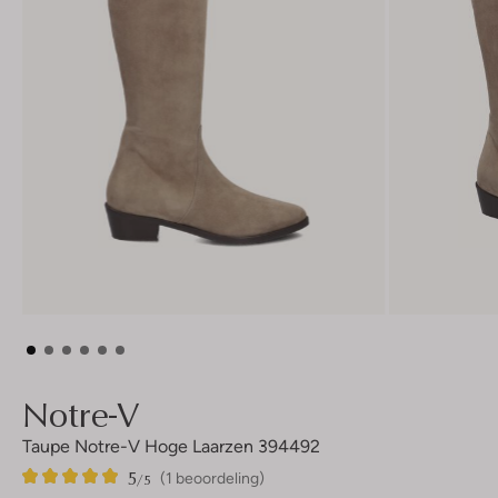
Notre-V
Taupe Notre-V Hoge Laarzen 394492
5
1
5
/5
(1 beoordeling)