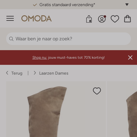
Gratis standaard verzending*
Menu
Shop nu:
jouw must-haves tot 70% korting!
Terug
Laarzen Dames