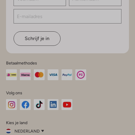
Schrijf je in
Betaalmethodes
Volg ons
Omoda
Omoda
Omoda
Omoda
Omoda
Kies je land
Instagram
Facebook
TikTok
LinkedIn
YouTube
NEDERLAND