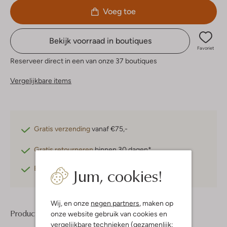
Voeg toe
Bekijk voorraad in boutiques
Favoriet
Reserveer direct in een van onze 37 boutiques
Vergelijkbare items
Gratis verzending
vanaf €75,-
Gratis retourneren
binnen 30 dagen*
Jum, cookies!
Betaal achteraf
met Klarna
Wij, en onze
negen partners
, maken op
Product informatie
onze website gebruik van cookies en
vergelijkbare technieken (gezamenlijk: