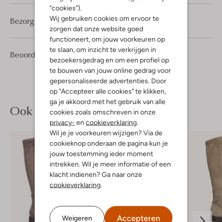
"cookies").
Wij gebruiken cookies om ervoor te
Bezorgen & retourneren
zorgen dat onze website goed
functioneert, om jouw voorkeuren op
te slaan, om inzicht te verkrijgen in
1
5
Beoordelingen
(1)
5
/5
bezoekersgedrag en om een profiel op
Sterren
te bouwen van jouw online gedrag voor
gepersonaliseerde advertenties. Door
op "Accepteer alle cookies" te klikken,
ga je akkoord met het gebruik van alle
Ook iets voor jou?
cookies zoals omschreven in onze
privacy-
en
cookieverklaring
.
Wil je je voorkeuren wijzigen? Via de
cookieknop onderaan de pagina kun je
jouw toestemming ieder moment
intrekken. Wil je meer informatie of een
klacht indienen? Ga naar onze
cookieverklaring
.
Accepteren
Weigeren