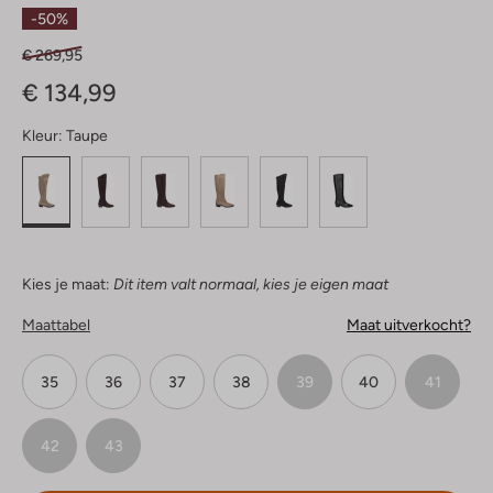
Sterren
-50%
€ 269,95
€ 134,99
Kleur:
Taupe
Kies je maat:
Dit item valt normaal, kies je eigen maat
Maattabel
Maat uitverkocht?
35
36
37
38
39
40
41
42
43