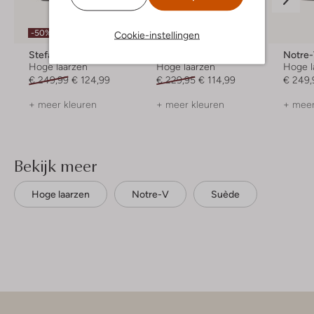
Laatste item
-50%
-50%
Cookie-instellingen
Stefano Lauran
Notre-V
Notre
Hoge laarzen
Hoge laarzen
Hoge l
€ 249,99
€ 124,99
€ 229,95
€ 114,99
€ 249,
+ meer kleuren
+ meer kleuren
+ meer
Bekijk meer
Hoge laarzen
Notre-V
Suède