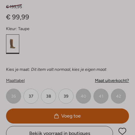
€ 199,95
€ 99,99
Kleur:
Taupe
Kies je maat:
Dit item valt normaal, kies je eigen maat
Maattabel
Maat uitverkocht?
36
37
38
39
40
41
42
Voeg toe
Bekijk voorraad in boutiques