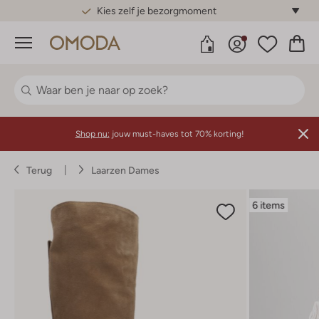
Gratis standaard verzending*
Menu
Shop nu:
jouw must-haves tot 70% korting!
Terug
Laarzen Dames
6 items