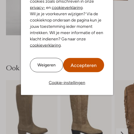
cookies zoals omschreven in onze
Neo Noir
privacy-
en
cookieverklaring
.
Blouse
Wil je je voorkeuren wijzigen? Via de
€ 69,95
cookieknop onderaan de pagina kun je
jouw toestemming ieder moment
Ontdek de look
intrekken. Wil je meer informatie of een
klacht indienen? Ga naar onze
cookieverklaring
.
Accepteren
Weigeren
Ook iets voor jou?
Cookie-instellingen