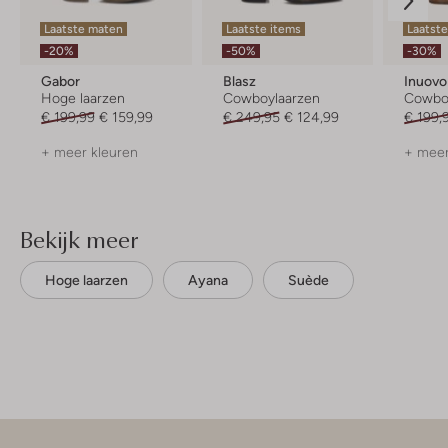
Laatste maten
Laatste items
Laatst
-20%
-50%
-30%
Gabor
Blasz
Inuovo
Hoge laarzen
Cowboylaarzen
Cowbo
€ 199,99
€ 159,99
€ 249,95
€ 124,99
€ 199,
+ meer kleuren
+ meer
Bekijk meer
Hoge laarzen
Ayana
Suède