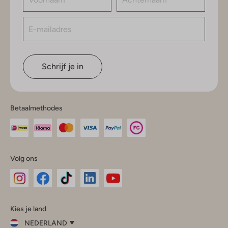
Schrijf je in
Betaalmethodes
Volg ons
Omoda
Omoda
Omoda
Omoda
Omoda
Kies je land
Instagram
Facebook
TikTok
LinkedIn
YouTube
NEDERLAND