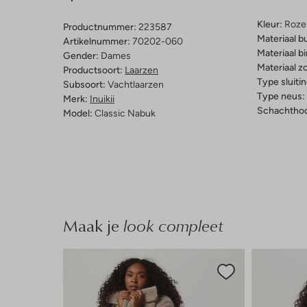
Kleur:
Roze
Productnummer:
223587
Materiaal b
Artikelnummer:
70202-060
Materiaal b
Gender:
Dames
Materiaal zo
Productsoort:
Laarzen
Type sluitin
Subsoort:
Vachtlaarzen
Type neus:
Merk:
Inuikii
Schachthoo
Model:
Classic Nabuk
Maak je
look compleet