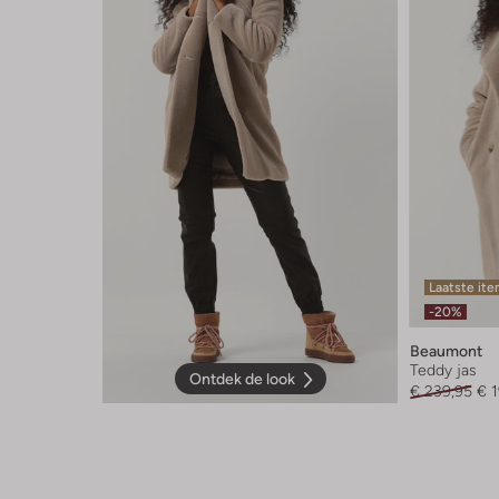
Laatste it
-20%
Beaumont
Teddy jas
Ontdek de look
€ 239,95
€ 1