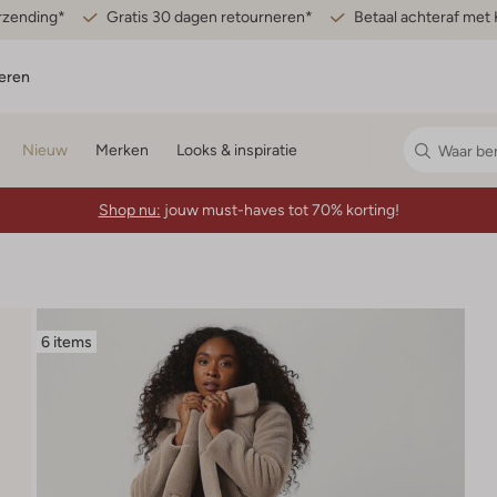
erzending*
Gratis 30 dagen retourneren*
Betaal achteraf met 
eren
Nieuw
Merken
Looks & inspiratie
Shop nu:
jouw must-haves tot 70% korting!
6 items