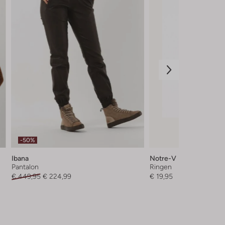
-50%
Ibana
Notre-V
Pantalon
Ringen
€ 449,95
€ 224,99
€ 19,95