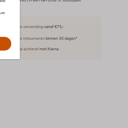
eserveer direct in een van onze 37 boutiques
alle
ouw
Gratis verzending
vanaf €75,-
Gratis retourneren
binnen 30 dagen*
Betaal achteraf
met Klarna