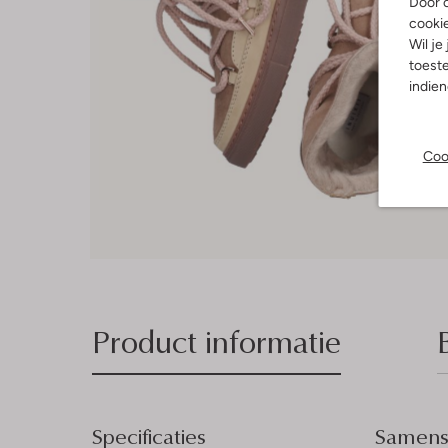
Door o
cooki
Wil je
toeste
indie
Coo
Product informatie
Specificaties
Samenst