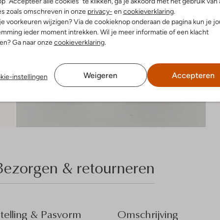
R
p "Accepteer alle cookies" te klikken, ga je akkoord met het gebruik van 
es zoals omschreven in onze
privacy-
en
cookieverklaring
.
 je voorkeuren wijzigen? Via de cookieknop onderaan de pagina kun je j
mming ieder moment intrekken. Wil je meer informatie of een klacht
nen? Ga naar onze
cookieverklaring
.
Weigeren
Accepteren
kie-instellingen
Bezorgen & retourneren
elling & Pasvorm
Omschrijving