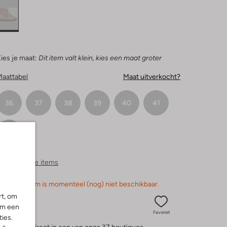
ies je maat:
Dit item valt klein, kies een maat groter
Maattabel
Maat uitverkocht?
36
37
38
39
40
41
42
ergelijkbare items
orry, dit item is momenteel (nog) niet beschikbaar.
rt, om
om een
Favoriet
ies.