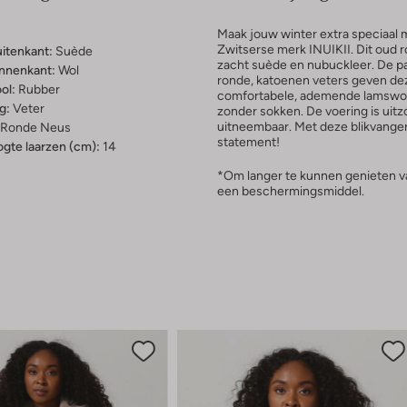
Maak jouw winter extra speciaal
Zwitserse merk INUIKII. Dit oud 
uitenkant:
Suède
zacht suède en nubuckleer. De pa
innenkant:
Wol
ronde, katoenen veters geven de
ol:
Rubber
comfortabele, ademende lamswoll
g:
Veter
zonder sokken. De voering is uitz
uitneembaar. Met deze blikvanger
Ronde Neus
statement!
gte laarzen (cm):
14
*Om langer te kunnen genieten v
een beschermingsmiddel.