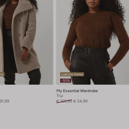
ems
Laatste items
-50%
My Essential Wardrobe
Trui
91,99
€ 109,95
€ 54,99