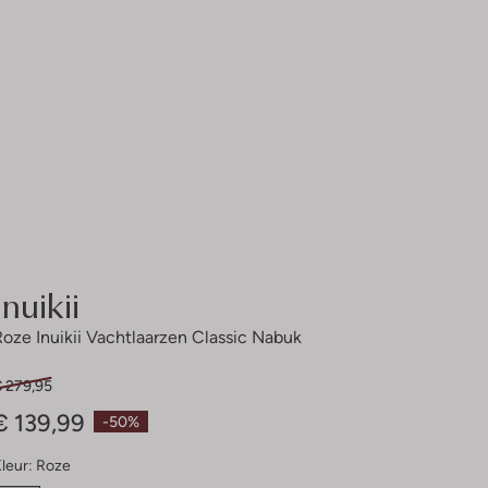
Inuikii
Roze Inuikii Vachtlaarzen Classic Nabuk
€ 279,95
€ 139,99
-50%
leur:
Roze