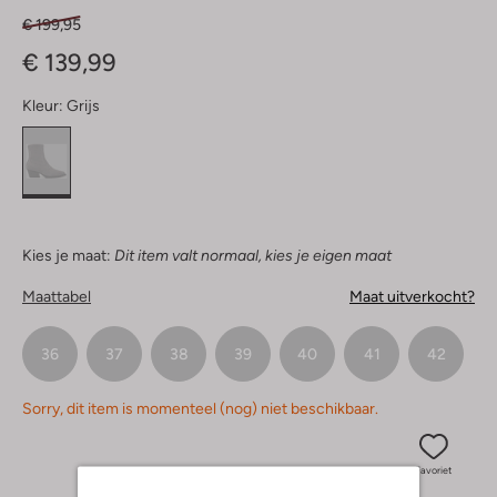
€ 199,95
€ 139,99
Kleur:
Grijs
Kies je maat:
Dit item valt normaal, kies je eigen maat
Maattabel
Maat uitverkocht?
36
37
38
39
40
41
42
Sorry, dit item is momenteel (nog) niet beschikbaar.
Favoriet