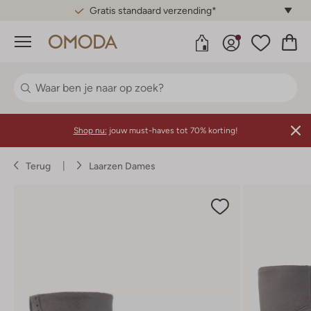
Gratis standaard verzending*
Menu
Shop nu:
jouw must-haves tot 70% korting!
Terug
Laarzen Dames