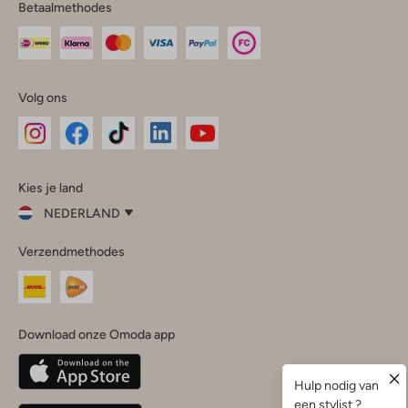
Betaalmethodes
Volg ons
Omoda
Omoda
Omoda
Omoda
Omoda
Kies je land
Instagram
Facebook
TikTok
LinkedIn
YouTube
NEDERLAND
Kies
Verzendmethodes
je
Sluit
land
Nederland
België
(Nederlands)
Download onze Omoda app
Belgique
(Français)
Deutschland