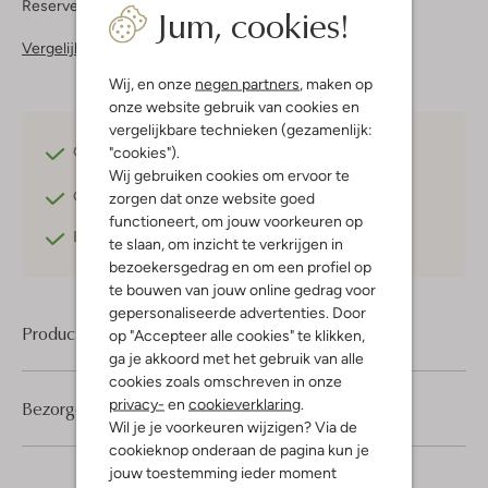
Reserveer direct in een van onze 37 boutiques
Jum, cookies!
Vergelijkbare items
Wij, en onze
negen partners
, maken op
onze website gebruik van cookies en
vergelijkbare technieken (gezamenlijk:
"cookies").
Gratis verzending
vanaf €75,-
Wij gebruiken cookies om ervoor te
Gratis retourneren
binnen 30 dagen*
zorgen dat onze website goed
functioneert, om jouw voorkeuren op
Betaal achteraf
met Klarna
te slaan, om inzicht te verkrijgen in
bezoekersgedrag en om een profiel op
te bouwen van jouw online gedrag voor
gepersonaliseerde advertenties. Door
Product informatie
op "Accepteer alle cookies" te klikken,
ga je akkoord met het gebruik van alle
cookies zoals omschreven in onze
privacy-
en
cookieverklaring
.
Bezorgen & retourneren
Wil je je voorkeuren wijzigen? Via de
cookieknop onderaan de pagina kun je
jouw toestemming ieder moment