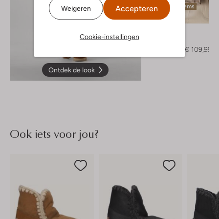
Laatste items
Accepteren
Weigeren
-50%
Suncoo
Cookie-instellingen
Jack
€ 219,95
€ 109,99
Ontdek de look
Ook iets voor jou?