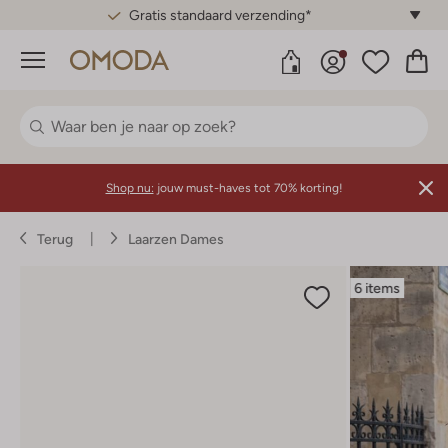
Gratis standaard verzending*
Menu
Shop nu:
jouw must-haves tot 70% korting!
Terug
Laarzen Dames
6 items