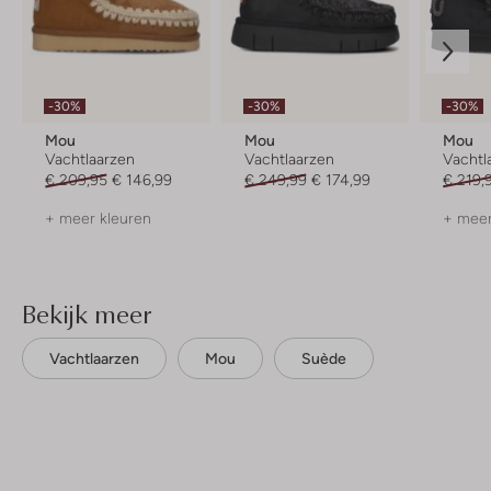
-30%
-30%
-30%
Mou
Mou
Mou
Vachtlaarzen
Vachtlaarzen
Vachtl
€ 209,95
€ 146,99
€ 249,99
€ 174,99
€ 219,
+ meer kleuren
+ meer
Bekijk meer
Vachtlaarzen
Mou
Suède