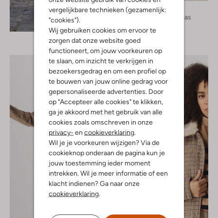
Neo Noir
vergelijkbare technieken (gezamenlijk:
Faux fur jas
"cookies").
Ontdek de look
€ 179,95
Wij gebruiken cookies om ervoor te
zorgen dat onze website goed
functioneert, om jouw voorkeuren op
te slaan, om inzicht te verkrijgen in
bezoekersgedrag en om een profiel op
te bouwen van jouw online gedrag voor
gepersonaliseerde advertenties. Door
op "Accepteer alle cookies" te klikken,
ga je akkoord met het gebruik van alle
cookies zoals omschreven in onze
privacy-
en
cookieverklaring
.
Wil je je voorkeuren wijzigen? Via de
cookieknop onderaan de pagina kun je
jouw toestemming ieder moment
intrekken. Wil je meer informatie of een
klacht indienen? Ga naar onze
cookieverklaring
.