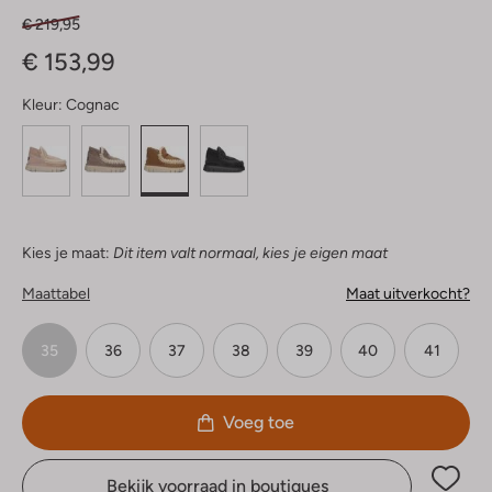
€ 219,95
€ 153,99
Kleur:
Cognac
Kies je maat:
Dit item valt normaal, kies je eigen maat
Maattabel
Maat uitverkocht?
35
36
37
38
39
40
41
Voeg toe
Bekijk voorraad in boutiques