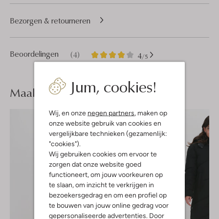
Bezorgen & retourneren
4
4
Beoordelingen
(4)
4
/5
Sterren
Jum, cookies!
Maak je
look compleet
Wij, en onze
negen partners
, maken op
onze website gebruik van cookies en
vergelijkbare technieken (gezamenlijk:
"cookies").
Wij gebruiken cookies om ervoor te
zorgen dat onze website goed
functioneert, om jouw voorkeuren op
te slaan, om inzicht te verkrijgen in
bezoekersgedrag en om een profiel op
te bouwen van jouw online gedrag voor
gepersonaliseerde advertenties. Door