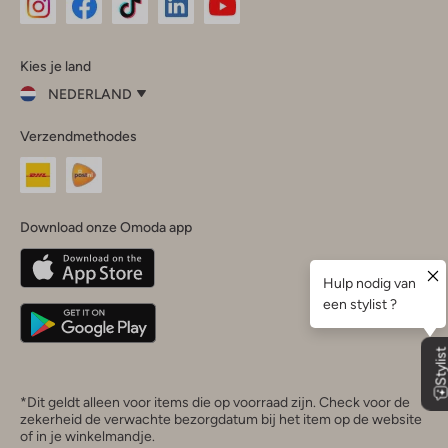
Omoda
Omoda
Omoda
Omoda
Omoda
Kies je land
Instagram
Facebook
TikTok
LinkedIn
YouTube
NEDERLAND
Kies
Verzendmethodes
je
Sluit
land
Nederland
België
(Nederlands)
Download onze Omoda app
Belgique
(Français)
Deutschland
*Dit geldt alleen voor items die op voorraad zijn. Check voor de
zekerheid de verwachte bezorgdatum bij het item op de website
of in je winkelmandje.