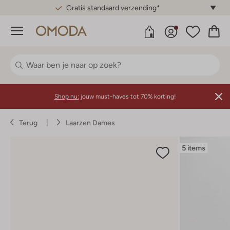
Gratis standaard verzending*
Menu
Shop nu:
jouw must-haves tot 70% korting!
Terug
Laarzen Dames
5 items