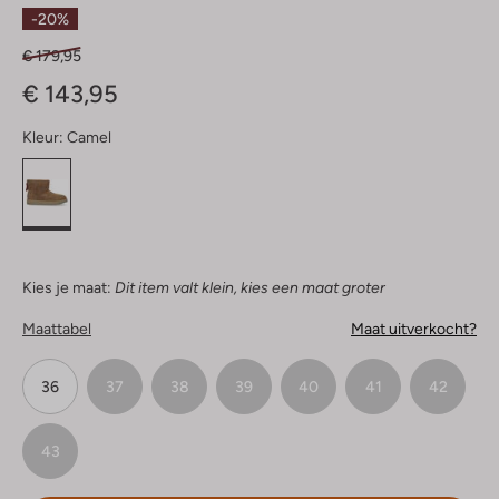
Sterren
-20%
€ 179,95
€ 143,95
Kleur:
Camel
Kies je maat:
Dit item valt klein, kies een maat groter
Maattabel
Maat uitverkocht?
36
37
38
39
40
41
42
43