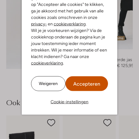
op "Accepteer alle cookies" te klikken,
ga je akkoord met het gebruik van alle
cookies zoals omschreven in onze
privacy-
en
cookieverklaring
.
Wil je je voorkeuren wijzigen? Via de
cookieknop onderaan de pagina kun je
Laatste items
jouw toestemming ieder moment
-30%
intrekken. Wil je meer informatie of een
Neo Noir
klacht indienen? Ga naar onze
Gewatteerde jas
Ontdek de look
cookieverklaring
.
€ 179,95
€ 125,95
Accepteren
Weigeren
Ook iets voor jou?
Cookie-instellingen