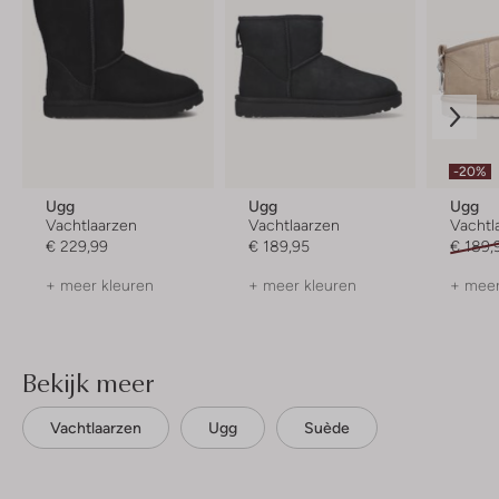
-20%
Ugg
Ugg
Ugg
Vachtlaarzen
Vachtlaarzen
Vachtl
€ 229,99
€ 189,95
€ 189,
+ meer kleuren
+ meer kleuren
+ meer
Bekijk meer
Vachtlaarzen
Ugg
Suède