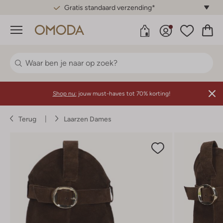
Gratis standaard verzending*
Menu
Shop nu:
jouw must-haves tot 70% korting!
Terug
Laarzen Dames