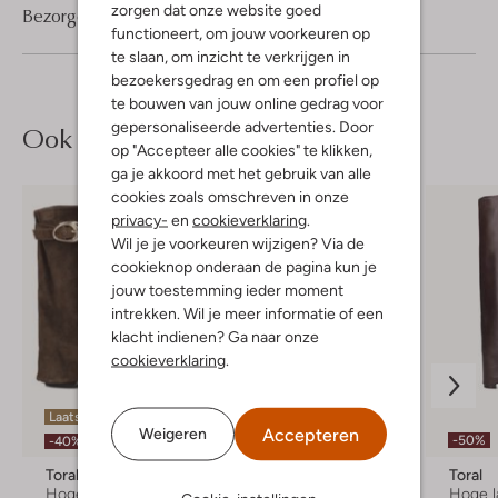
zorgen dat onze website goed
Bezorgen & retourneren
functioneert, om jouw voorkeuren op
te slaan, om inzicht te verkrijgen in
bezoekersgedrag en om een profiel op
te bouwen van jouw online gedrag voor
gepersonaliseerde advertenties. Door
Ook iets voor jou?
op "Accepteer alle cookies" te klikken,
ga je akkoord met het gebruik van alle
cookies zoals omschreven in onze
privacy-
en
cookieverklaring
.
Wil je je voorkeuren wijzigen? Via de
cookieknop onderaan de pagina kun je
jouw toestemming ieder moment
intrekken. Wil je meer informatie of een
klacht indienen? Ga naar onze
cookieverklaring
.
Laatste item
Accepteren
Weigeren
-40%
-50%
-40%
Toral
Toral
Toral
Hoge laarzen
Hoge laarzen
Hoge l