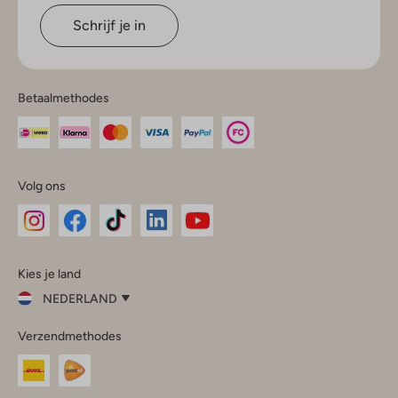
Schrijf je in
Betaalmethodes
Volg ons
Omoda
Omoda
Omoda
Omoda
Omoda
Kies je land
Instagram
Facebook
TikTok
LinkedIn
YouTube
NEDERLAND
Kies
Verzendmethodes
je
Sluit
land
Nederland