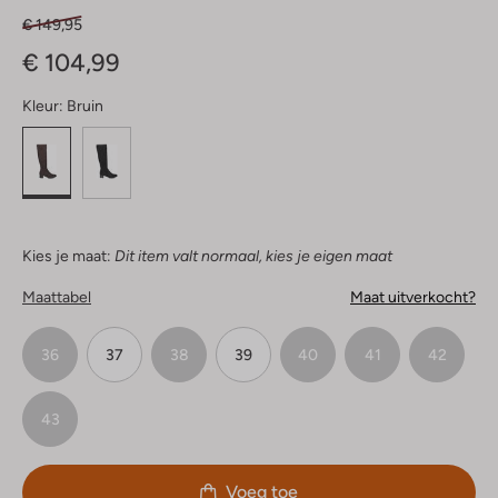
€ 149,95
€ 104,99
Kleur:
Bruin
Kies je maat:
Dit item valt normaal, kies je eigen maat
Maattabel
Maat uitverkocht?
36
37
38
39
40
41
42
43
Voeg toe