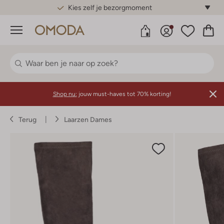
Gratis standaard verzending*
Menu
Shop nu:
jouw must-haves tot 70% korting!
Terug
Laarzen Dames