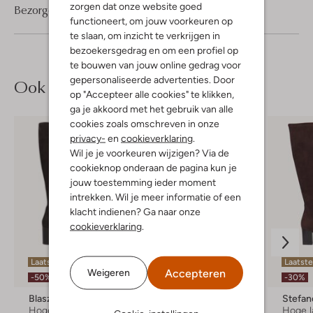
zorgen dat onze website goed
Bezorgen & retourneren
functioneert, om jouw voorkeuren op
te slaan, om inzicht te verkrijgen in
bezoekersgedrag en om een profiel op
te bouwen van jouw online gedrag voor
gepersonaliseerde advertenties. Door
Ook iets voor jou?
op "Accepteer alle cookies" te klikken,
ga je akkoord met het gebruik van alle
cookies zoals omschreven in onze
privacy-
en
cookieverklaring
.
Wil je je voorkeuren wijzigen? Via de
cookieknop onderaan de pagina kun je
jouw toestemming ieder moment
intrekken. Wil je meer informatie of een
klacht indienen? Ga naar onze
cookieverklaring
.
Laatste maten
Laatst
Accepteren
Weigeren
-30%
-50%
-30%
Blasz
Marlou
Stefan
Hoge laarzen
Hoge laarzen
Hoge l