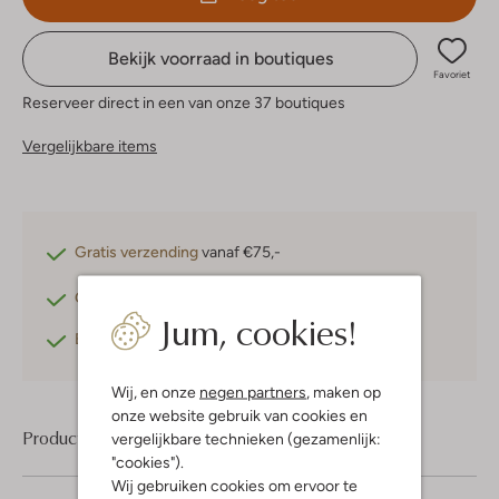
Bekijk voorraad in boutiques
Favoriet
Reserveer direct in een van onze 37 boutiques
Vergelijkbare items
Gratis verzending
vanaf €75,-
Gratis retourneren
binnen 30 dagen*
Jum, cookies!
Betaal achteraf
met Klarna
Wij, en onze
negen partners
, maken op
onze website gebruik van cookies en
Product informatie
vergelijkbare technieken (gezamenlijk:
"cookies").
Wij gebruiken cookies om ervoor te