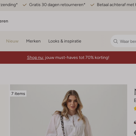
erzending*
Gratis 30 dagen retourneren*
Betaal achteraf met 
eren
Nieuw
Merken
Looks & inspiratie
Shop nu:
jouw must-haves tot 70% korting!
7 items
€