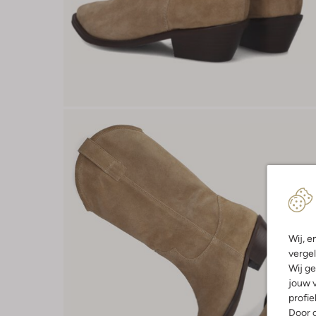
Wij, e
vergel
Wij ge
jouw v
profie
Door o