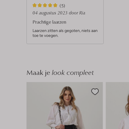
5
(5)
S
04 augustus 2023
door Ria
t
Prachtige laarzen
e
Laarzen zitten als gegoten, niets aan
toe te voegen.
r
r
e
n
Maak je
look compleet