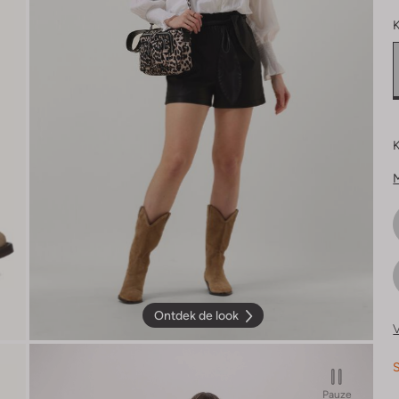
K
K
Ontdek de look
V
S
Pauze