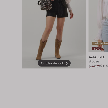
Laatste it
-60%
Antik Batik
Blouse
Ontdek de look
€ 149,95
€ 5