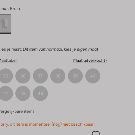
leur:
Bruin
ies je maat:
Dit item valt normaal, kies je eigen maat
Maattabel
Maat uitverkocht?
35
36
37
38
39
40
41
42
43
ergelijkbare items
orry, dit item is momenteel (nog) niet beschikbaar.