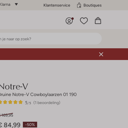
Klarna
Klantenservice
Boutiques
Notre-V
Bruine Notre-V Cowboylaarzen 01 190
5
1
5
/5
(1 beoordeling)
Sterren
 169,95
€ 84,99
-50%