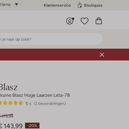
Klarna
Klantenservice
Boutiques
Blasz
Bruine Blasz Hoge Laarzen Leta-78
5
2
5
/5
(2 beoordelingen)
Sterren
 179,99
€ 143,99
-20%