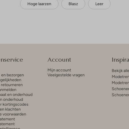
Hoge laarzen
Blasz
Leer
enservice
Account
Inspira
Mijn account
Bekijk all
n en bezorgen
Veelgestelde vragen
Modetren
gelijkheden
Modetren
n retourneren
Schoenen
anmelden
aat en onderhoud
Schoenen
en onderhoud
r kortingscodes
en klachten
e voorwaarden
tatement
atement
 Intelligence