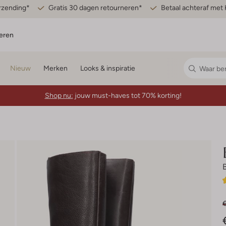
erzending*
Gratis 30 dagen retourneren*
Betaal achteraf met 
eren
Nieuw
Merken
Looks & inspiratie
Shop nu:
jouw must-haves tot 70% korting!
€