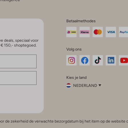
Betaalmethodes
e deals, speciaal voor
p € 150,- shoptegoed.
Volg ons
Omoda
Omoda
Omoda
Omoda
Om
Kies je land
Instagram
Facebook
TikTok
LinkedI
Yo
NEDERLAND
Kies
je
Sluit
land
Nederland
België
(Nederlands)
 voor de zekerheid de verwachte bezorgdatum bij het item op de website o