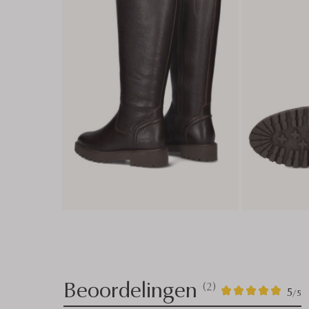
Beoordelingen
(2)
2
5
5
/5