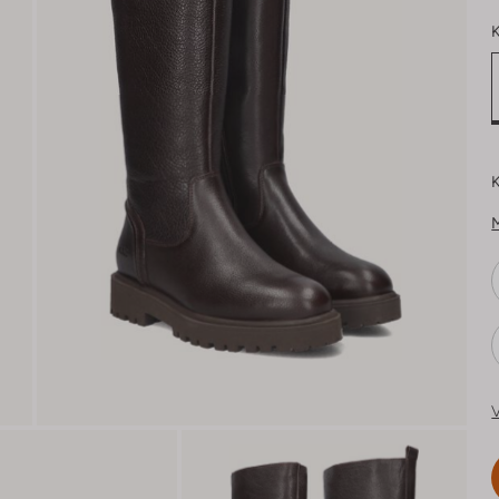
K
K
V