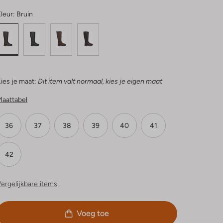
leur:
Bruin
ies je maat:
Dit item valt normaal, kies je eigen maat
Maattabel
36
37
38
39
40
41
42
ergelijkbare items
Voeg toe