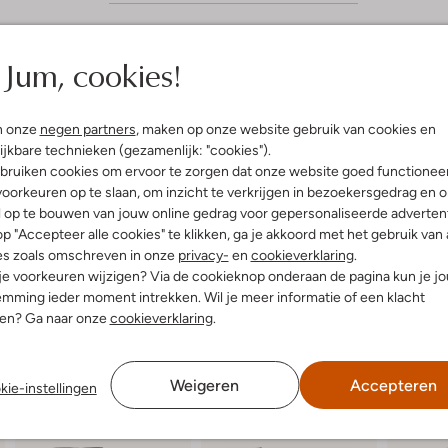
Jum, cookies!
(5)
tember 2025
door S.
n onze
negen partners
, maken op onze website gebruik van cookies en
ijkbare technieken (gezamenlijk: "cookies").
 en stijlvol!
bruiken cookies om ervoor te zorgen dat onze website goed functionee
comfortabele laarzen.
oorkeuren op te slaan, om inzicht te verkrijgen in bezoekersgedrag en 
end te combineren met een
l op te bouwen van jouw online gedrag voor gepersonaliseerde advertent
l blij mee!
p "Accepteer alle cookies" te klikken, ga je akkoord met het gebruik van 
es zoals omschreven in onze
privacy-
en
cookieverklaring
.
 je voorkeuren wijzigen? Via de cookieknop onderaan de pagina kun je j
mming ieder moment intrekken. Wil je meer informatie of een klacht
nen? Ga naar onze
cookieverklaring
.
Weigeren
Accepteren
kie-instellingen