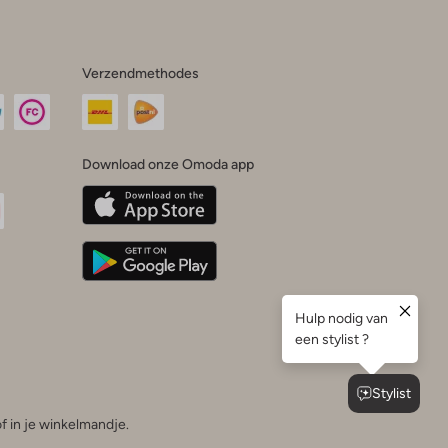
Verzendmethodes
Download onze Omoda app
oda
n
uTube
f in je winkelmandje.