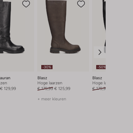
-30%
-50%
Lauran
Blasz
Blasz
rzen
Hoge laarzen
Hoge laarzen
€ 129,99
€ 179,99
€ 125,99
€ 179,95
€ 89,99
+ meer kleuren