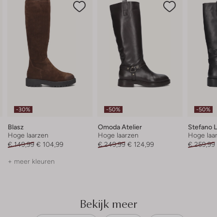
-30%
-50%
-50%
Blasz
Omoda Atelier
Stefano 
Hoge laarzen
Hoge laarzen
Hoge laa
€ 149,99
€ 104,99
€ 249,99
€ 124,99
€ 259,99
+ meer kleuren
Bekijk meer