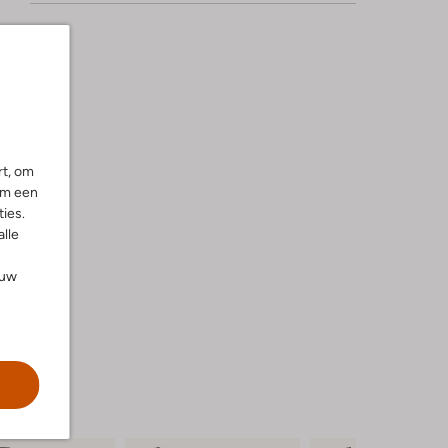
rt, om
om een
ies.
alle
ouw