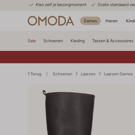
Kies zelf je bezorgmoment
Gratis standaard v
Dames
Heren
Kind
Sale
Schoenen
Kleding
Tassen & Accessoires
Terug
Schoenen
Laarzen
Laarzen Dames