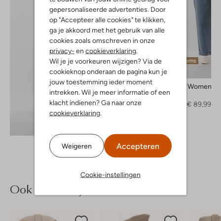
gepersonaliseerde advertenties. Door
op "Accepteer alle cookies" te klikken,
ga je akkoord met het gebruik van alle
cookies zoals omschreven in onze
privacy-
en
cookieverklaring
.
Wil je je voorkeuren wijzigen? Via de
Laatste items
cookieknop onderaan de pagina kun je
-40%
jouw toestemming ieder moment
Selected Women
intrekken. Wil je meer informatie of een
Jumpsuit
klacht indienen? Ga naar onze
€ 149,95
€ 89,99
cookieverklaring
.
Ontdek de look
Accepteren
Weigeren
Cookie-instellingen
Ook iets voor jou?