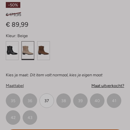
Sterren
-50%
€ 179,95
€ 89,99
Kleur:
Beige
Kies je maat:
Dit item valt normaal, kies je eigen maat
Maattabel
Maat uitverkocht?
35
36
37
38
39
40
41
42
43