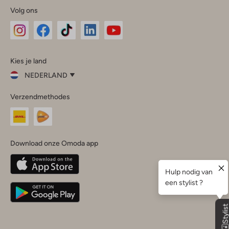
Volg ons
Omoda
Omoda
Omoda
Omoda
Omoda
Kies je land
Instagram
Facebook
TikTok
LinkedIn
YouTube
NEDERLAND
Kies
Verzendmethodes
je
Sluit
land
Nederland
België
(Nederlands)
Download onze Omoda app
Belgique
(Français)
Deutschland