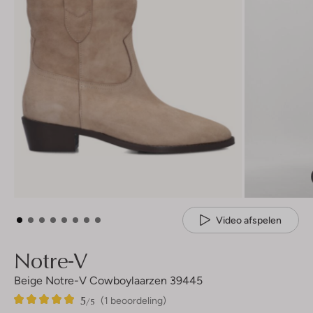
Video afspelen
Notre-V
Beige Notre-V Cowboylaarzen 39445
5
1
5
/5
(1 beoordeling)