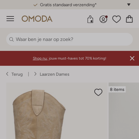
Gratis standaard verzending*
Menu
Shop nu:
jouw must-haves tot 70% korting!
Terug
Laarzen Dames
8 items