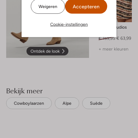
Accepteren
Weigeren
-60%
Cookie-instellingen
Rough Studios
Blouse
€ 159,95
€ 63,99
+ meer kleuren
Ontdek de look
Bekijk meer
Cowboylaarzen
Alpe
Suède