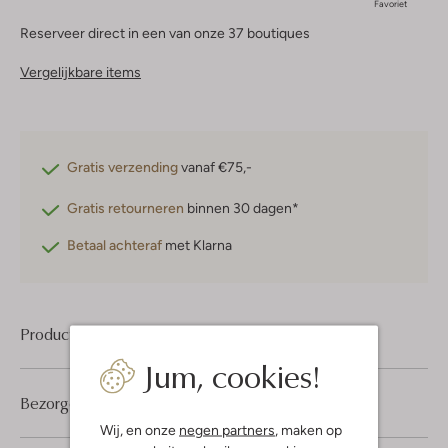
Favoriet
Reserveer direct in een van onze 37 boutiques
Vergelijkbare items
Gratis verzending
vanaf €75,-
Gratis retourneren
binnen 30 dagen*
Betaal achteraf
met Klarna
Product informatie
Jum, cookies!
Bezorgen & retourneren
Wij, en onze
negen partners
, maken op