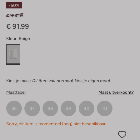
Sterren
-50%
€ 184,95
€ 91,99
Kleur:
Beige
Kies je maat:
Dit item valt normaal, kies je eigen maat
Maattabel
Maat uitverkocht?
36
37
38
39
40
41
Sorry, dit item is momenteel (nog) niet beschikbaar.