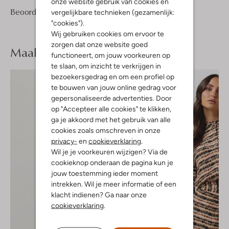
onze website gebruik van cookies en
3
5
Beoordelingen
(3)
vergelijkbare technieken (gezamenlijk:
5
/5
Sterren
"cookies").
Wij gebruiken cookies om ervoor te
zorgen dat onze website goed
Maak je
look compleet
functioneert, om jouw voorkeuren op
te slaan, om inzicht te verkrijgen in
bezoekersgedrag en om een profiel op
te bouwen van jouw online gedrag voor
gepersonaliseerde advertenties. Door
op "Accepteer alle cookies" te klikken,
ga je akkoord met het gebruik van alle
cookies zoals omschreven in onze
privacy-
en
cookieverklaring
.
Wil je je voorkeuren wijzigen? Via de
cookieknop onderaan de pagina kun je
jouw toestemming ieder moment
intrekken. Wil je meer informatie of een
klacht indienen? Ga naar onze
cookieverklaring
.