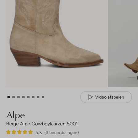
Video afspelen
Alpe
Beige Alpe Cowboylaarzen 5001
5
3
5
/5
(3 beoordelingen)