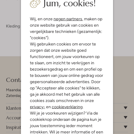
Jum, cookies!
Wij, en onze
negen partners
, maken op
onze website gebruik van cookies en
Kleding
Dameskleding
vergelijkbare technieken (gezamenlijk:
"cookies").
Wij gebruiken cookies om ervoor te
zorgen dat onze website goed
functioneert, om jouw voorkeuren op
te slaan, om inzicht te verkrijgen in
bezoekersgedrag en om een profiel op
te bouwen van jouw online gedrag voor
Contact
gepersonaliseerde advertenties. Door
op "Accepteer alle cookies" te klikken,
Maandag - Vrijdag 09:00 - 19:00 uur
ga je akkoord met het gebruik van alle
Zaterdag 09:00 - 17:00 uur
cookies zoals omschreven in onze
privacy-
en
cookieverklaring
.
Klantenservice
Wil je je voorkeuren wijzigen? Via de
Account
cookieknop onderaan de pagina kun je
jouw toestemming ieder moment
Inspiratie
intrekken. Wil je meer informatie of een