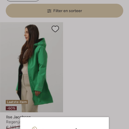
Filter en sorteer
Laatste item
-60%
Ilse Jacobsen
Regenjas
€ 189,95
€ 75,99