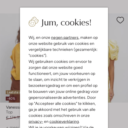
Jum, cookies!
Wij, en onze
negen partners
, maken op
onze website gebruik van cookies en
vergelijkbare technieken (gezamenlijk:
"cookies").
Wij gebruiken cookies om ervoor te
zorgen dat onze website goed
functioneert, om jouw voorkeuren op
te slaan, om inzicht te verkrijgen in
bezoekersgedrag en om een profiel op
te bouwen van jouw online gedrag voor
Laatste maten
gepersonaliseerde advertenties. Door
-20%
-40%
op "Accepteer alle cookies" te klikken,
Vanessa Bruno
Harper & Yve
ga je akkoord met het gebruik van alle
Top
Top
cookies zoals omschreven in onze
€ 174,99
€ 104,99
€ 89,99
€ 71,99
privacy-
en
cookieverklaring
.
Wil je je voorkeuren wijzigen? Via de
+ meer kleuren
+ meer kleuren