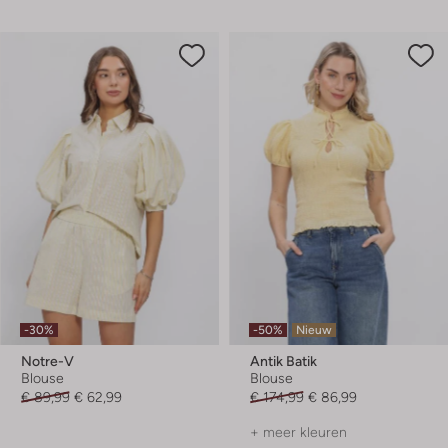
-30%
-50%
Nieuw
Notre-V
Antik Batik
Blouse
Blouse
€ 89,99
€ 62,99
€ 174,99
€ 86,99
+ meer kleuren