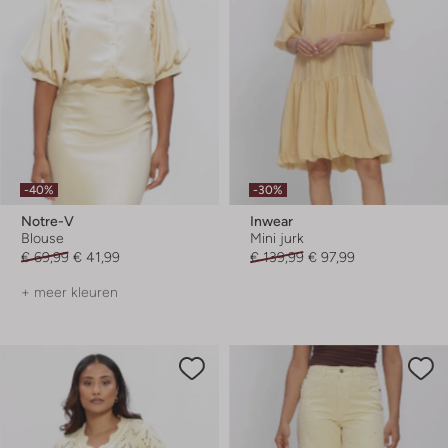
-40%
-30%
Notre-V
Inwear
Blouse
Mini jurk
€ 69,99
€ 41,99
€ 139,99
€ 97,99
+ meer kleuren