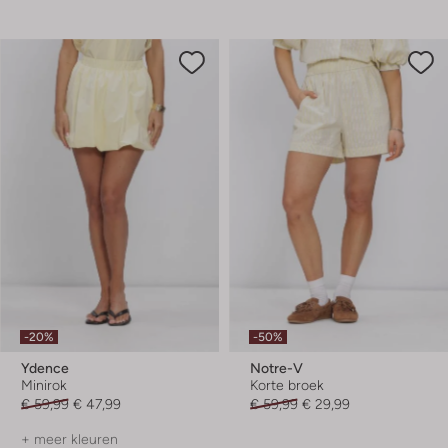
-20%
-50%
Ydence
Notre-V
Minirok
Korte broek
€ 59,99
€ 47,99
€ 59,99
€ 29,99
+ meer kleuren