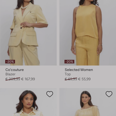
-20%
-20%
Co'couture
Selected Women
Blazer
Top
€ 209,99
€ 167,99
€ 69,99
€ 55,99