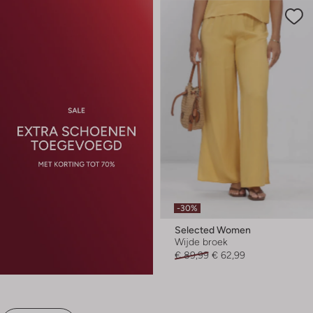
-30%
Selected Women
Wijde broek
€ 89,99
€ 62,99