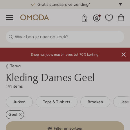
Gratis standaard verzending*
Menu
Shop nu:
jouw must-haves tot 70% korting!
Terug
Kleding Dames Geel
141 items
Jurken
Tops & T-shirts
Broeken
Jean
Geel
Filter en sorteer