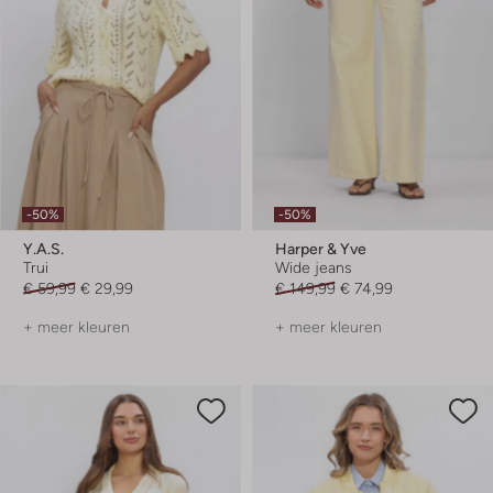
-50%
-50%
Y.a.s.
Harper & Yve
Trui
Wide jeans
€ 59,99
€ 29,99
€ 149,99
€ 74,99
+ meer kleuren
+ meer kleuren