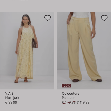
-20%
Y.a.s.
Co'couture
Maxi jurk
Pantalon
€ 99,99
€ 149,99
€ 119,99