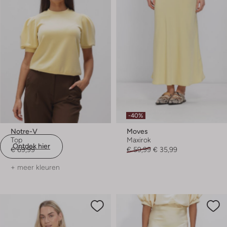
-40%
Notre-V
Moves
Top
Maxirok
Ontdek hier
€ 69,99
€ 59,99
€ 35,99
+ meer kleuren