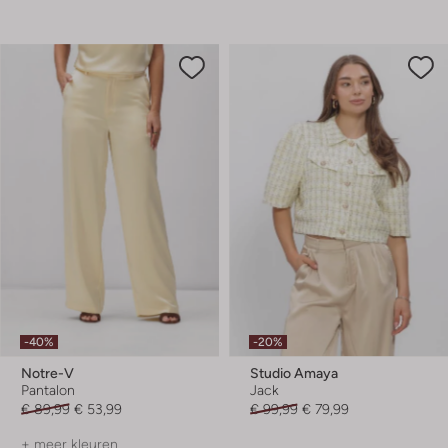
-40%
-20%
Notre-V
Studio Amaya
Pantalon
Jack
€ 89,99
€ 53,99
€ 99,99
€ 79,99
+ meer kleuren