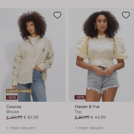
Laatste maten
-50%
-50%
Coucou
Harper & Yve
Blouse
Top
€ 165,99
€ 82,99
€ 89,99
€ 44,99
+ meer kleuren
+ meer kleuren