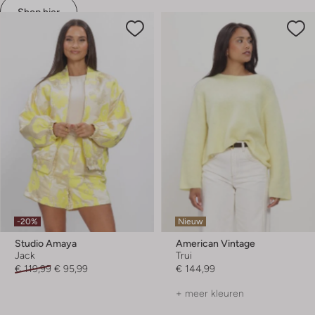
Shop hier
-20%
Nieuw
Studio Amaya
American Vintage
Jack
Trui
€ 119,99
€ 95,99
€ 144,99
+ meer kleuren