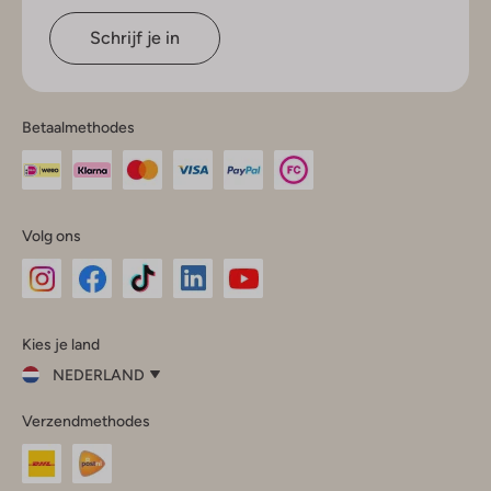
Schrijf je in
Betaalmethodes
Volg ons
Omoda
Omoda
Omoda
Omoda
Omoda
Kies je land
Instagram
Facebook
TikTok
LinkedIn
YouTube
NEDERLAND
Kies
Verzendmethodes
je
Sluit
land
Nederland