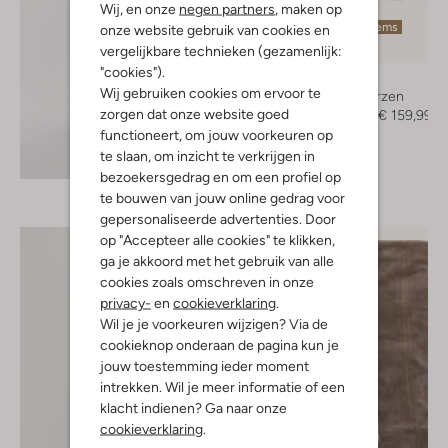
Wij, en onze
negen partners
, maken op
Laatste items
onze website gebruik van cookies en
-50%
vergelijkbare technieken (gezamenlijk:
"cookies").
Shabbies
Wij gebruiken cookies om ervoor te
Hoge laarzen
zorgen dat onze website goed
€ 319,95
€ 159,99
functioneert, om jouw voorkeuren op
te slaan, om inzicht te verkrijgen in
Ontdek de look
bezoekersgedrag en om een profiel op
te bouwen van jouw online gedrag voor
gepersonaliseerde advertenties. Door
op "Accepteer alle cookies" te klikken,
ga je akkoord met het gebruik van alle
cookies zoals omschreven in onze
privacy-
en
cookieverklaring
.
Wil je je voorkeuren wijzigen? Via de
cookieknop onderaan de pagina kun je
jouw toestemming ieder moment
intrekken. Wil je meer informatie of een
klacht indienen? Ga naar onze
cookieverklaring
.