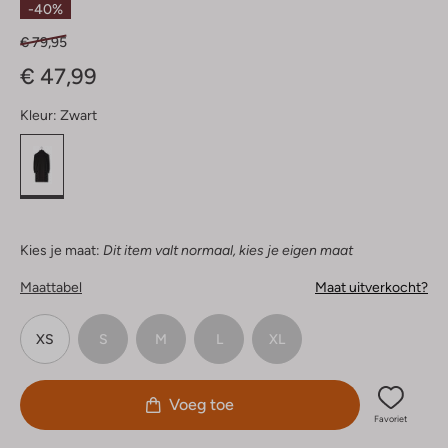
-40%
€ 79,95
€ 47,99
Kleur:
Zwart
Kies je maat:
Dit item valt normaal, kies je eigen maat
Maattabel
Maat uitverkocht?
XS
S
M
L
XL
Voeg toe
Favoriet