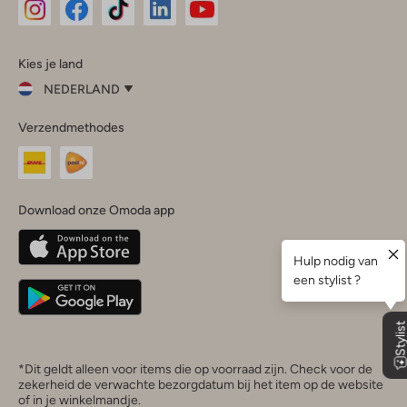
Omoda
Omoda
Omoda
Omoda
Omoda
Kies je land
Instagram
Facebook
TikTok
LinkedIn
YouTube
NEDERLAND
Kies
Verzendmethodes
je
Sluit
land
Nederland
België
(Nederlands)
Download onze Omoda app
Belgique
(Français)
Deutschland
*Dit geldt alleen voor items die op voorraad zijn. Check voor de
zekerheid de verwachte bezorgdatum bij het item op de website
of in je winkelmandje.