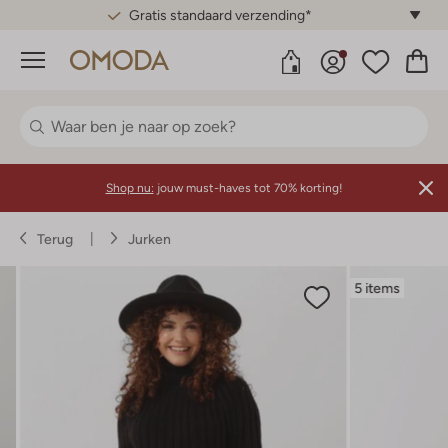
Gratis standaard verzending*
Menu
Shop nu:
jouw must-haves tot 70% korting!
Terug
Jurken
5 items