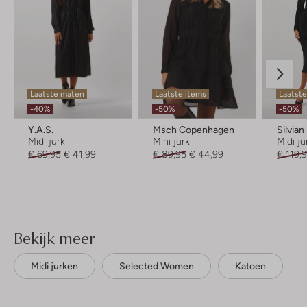
Laatste maten
Laatste items
Laatste
-40%
-50%
-50%
Y.a.s.
Msch Copenhagen
Silvia
Midi jurk
Mini jurk
Midi ju
€ 69,95
€ 41,99
€ 89,95
€ 44,99
€ 119,
Bekijk meer
Midi jurken
Selected Women
Katoen