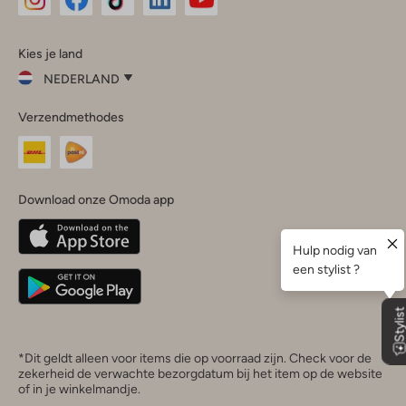
Omoda
Omoda
Omoda
Omoda
Omoda
Kies je land
Instagram
Facebook
TikTok
LinkedIn
YouTube
NEDERLAND
Kies
Verzendmethodes
je
Sluit
land
Nederland
België
(Nederlands)
Download onze Omoda app
Belgique
(Français)
Deutschland
*Dit geldt alleen voor items die op voorraad zijn. Check voor de
zekerheid de verwachte bezorgdatum bij het item op de website
of in je winkelmandje.