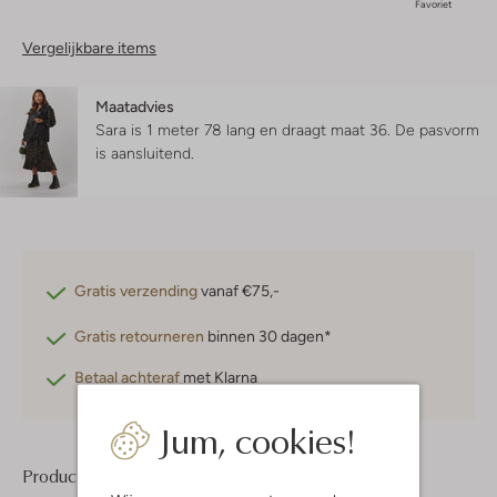
Favoriet
Vergelijkbare items
Maatadvies
Sara is 1 meter 78 lang en draagt maat 36.
De pasvorm
is
aansluitend
.
Gratis verzending
vanaf €75,-
Gratis retourneren
binnen 30 dagen*
Betaal achteraf
met Klarna
Jum, cookies!
Product informatie