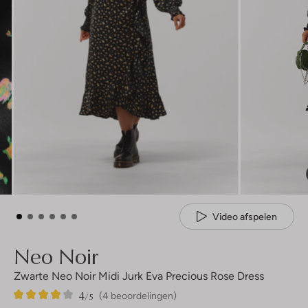
Video afspelen
Neo Noir
Zwarte Neo Noir Midi Jurk Eva Precious Rose Dress
4
4
4
/5
(4 beoordelingen)