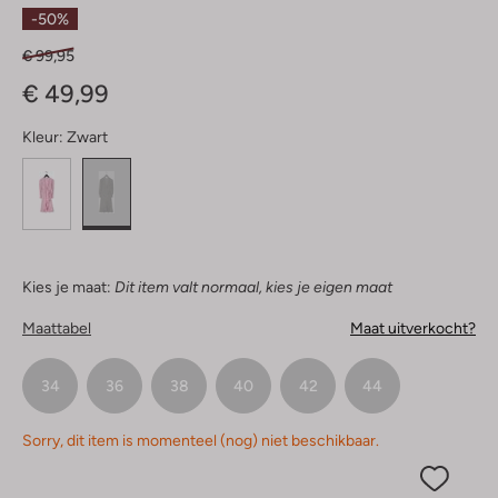
Sterren
-50%
€ 99,95
€ 49,99
Kleur:
Zwart
Kies je maat:
Dit item valt normaal, kies je eigen maat
Maattabel
Maat uitverkocht?
34
36
38
40
42
44
Sorry, dit item is momenteel (nog) niet beschikbaar.