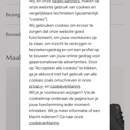
Wij, en onze
negen partners
, maken op
onze website gebruik van cookies en
vergelijkbare technieken (gezamenlijk:
Bezorgen & retourneren
"cookies").
Wij gebruiken cookies om ervoor te
zorgen dat onze website goed
4
4
Beoordelingen
(4)
4
/5
functioneert, om jouw voorkeuren op
Sterren
te slaan, om inzicht te verkrijgen in
bezoekersgedrag en om een profiel op
Maak je
look compleet
te bouwen van jouw online gedrag voor
gepersonaliseerde advertenties. Door
op "Accepteer alle cookies" te klikken,
ga je akkoord met het gebruik van alle
cookies zoals omschreven in onze
privacy-
en
cookieverklaring
.
Wil je je voorkeuren wijzigen? Via de
cookieknop onderaan de pagina kun je
jouw toestemming ieder moment
intrekken. Wil je meer informatie of een
klacht indienen? Ga naar onze
cookieverklaring
.