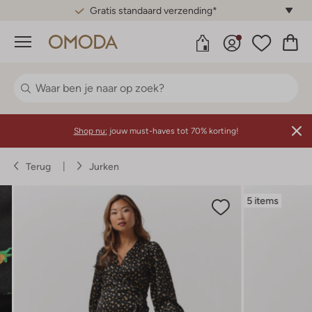
Gratis standaard verzending*
Menu
Shop nu:
jouw must-haves tot 70% korting!
Terug
Jurken
5 items