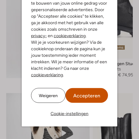
te bouwen van jouw online gedrag voor
gepersonaliseerde advertenties. Door
op "Accepteer alle cookies" te klikken,
ga je akkoord met het gebruik van alle
cookies zoals omschreven in onze
privacy-
en
cookieverklaring
.
Wil je je voorkeuren wijzigen? Via de
Laatste items
cookieknop onderaan de pagina kun je
-70%
jouw toestemming ieder moment
intrekken. Wil je meer informatie of een
Copenhagen Studio
klacht indienen? Ga naar onze
Enkelboots
Ontdek de look
cookieverklaring
.
€ 249,95
€ 74,95
Accepteren
Weigeren
Cookie-instellingen