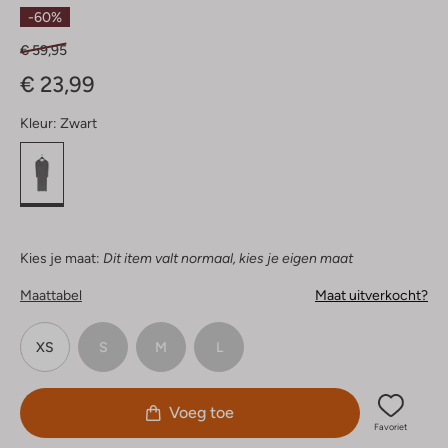
Sterren
-60%
€ 59,95
€ 23,99
Kleur:
Zwart
Kies je maat:
Dit item valt normaal, kies je eigen maat
Maattabel
Maat uitverkocht?
XS
S
M
L
Voeg toe
Favoriet