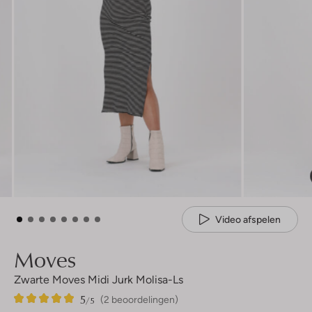
Video afspelen
Moves
Zwarte Moves Midi Jurk Molisa-Ls
5
2
5
/5
(2 beoordelingen)