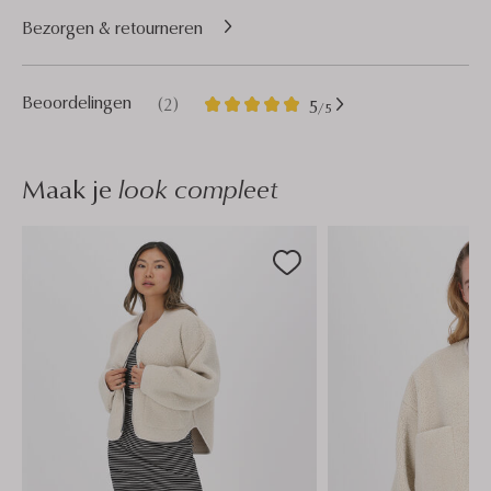
Bezorgen & retourneren
2
5
Beoordelingen
(2)
5
/5
Sterren
Maak je
look compleet