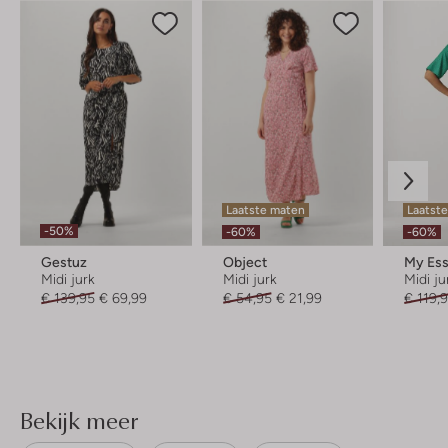
Laatste maten
Laatste
-50%
-60%
-60%
Gestuz
Object
Midi jurk
Midi jurk
Midi ju
€ 139,95
€ 69,99
€ 54,95
€ 21,99
€ 119,
Bekijk meer