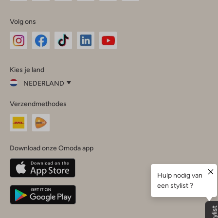
Volg ons
Omoda
Omoda
Omoda
Omoda
Omoda
Kies je land
Instagram
Facebook
TikTok
LinkedIn
YouTube
NEDERLAND
Kies
Verzendmethodes
je
Sluit
land
Nederland
België
(Nederlands)
Download onze Omoda app
Belgique
(Français)
Deutschland