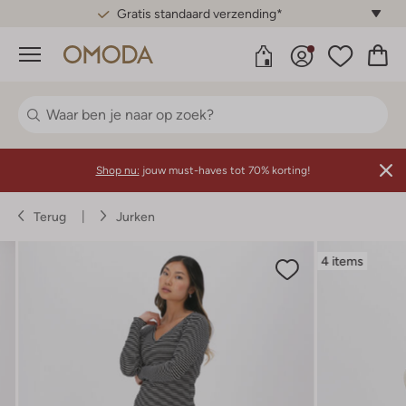
Gratis standaard verzending*
Menu
Shop nu:
jouw must-haves tot 70% korting!
Terug
Jurken
4 items