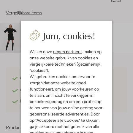
Favoriet
Vergelijkbare items
Maatadvies
Jum, cookies!
Doete is 1 meter 76 lang en draagt maat S.
De
pasvorm is
losvallend
.
Wij, en onze
negen partners
, maken op
onze website gebruik van cookies en
vergelijkbare technieken (gezamenlijk:
"cookies").
Wij gebruiken cookies om ervoor te
Gratis verzending
vanaf €75,-
zorgen dat onze website goed
functioneert, om jouw voorkeuren op
Gratis retourneren
binnen 30 dagen*
te slaan, om inzicht te verkrijgen in
Betaal achteraf
met Klarna
bezoekersgedrag en om een profiel op
te bouwen van jouw online gedrag voor
gepersonaliseerde advertenties. Door
op "Accepteer alle cookies" te klikken,
ga je akkoord met het gebruik van alle
Product informatie
cookies zoals omschreven in onze