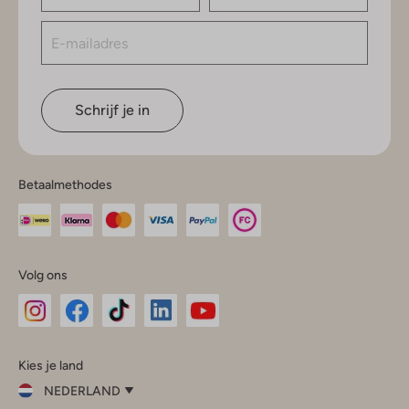
Schrijf je in
Betaalmethodes
Volg ons
Omoda
Omoda
Omoda
Omoda
Omoda
Kies je land
Instagram
Facebook
TikTok
LinkedIn
YouTube
NEDERLAND