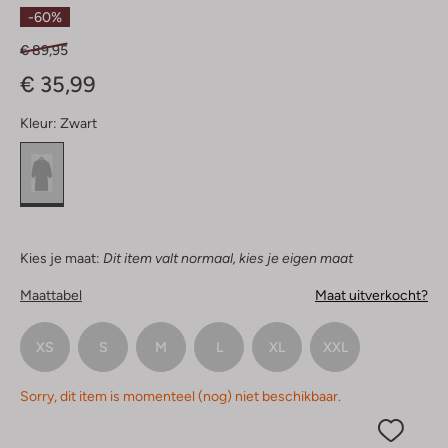
Sterren
-60%
€ 89,95
€ 35,99
Kleur:
Zwart
Kies je maat:
Dit item valt normaal, kies je eigen maat
Maattabel
Maat uitverkocht?
XS
S
M
L
XL
XXL
Sorry, dit item is momenteel (nog) niet beschikbaar.