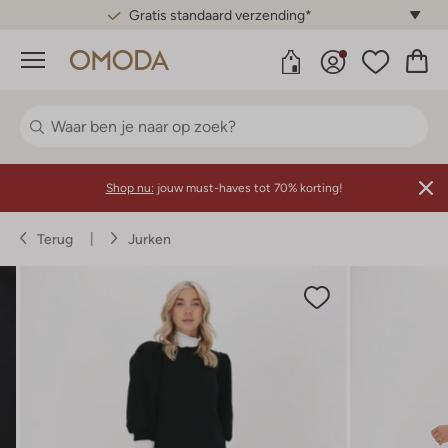
Gratis standaard verzending*
Menu
Shop nu:
jouw must-haves tot 70% korting!
Terug
Jurken