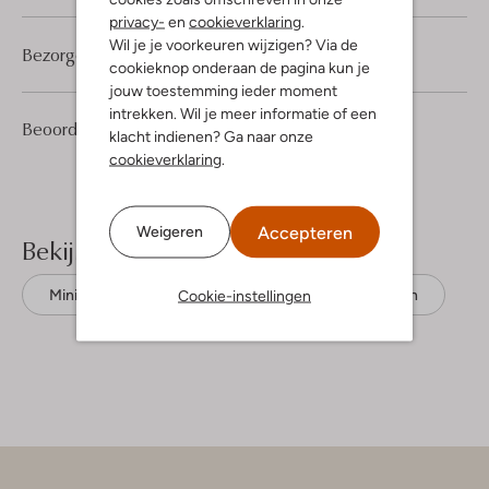
privacy-
en
cookieverklaring
.
Wil je je voorkeuren wijzigen? Via de
Bezorgen & retourneren
cookieknop onderaan de pagina kun je
jouw toestemming ieder moment
intrekken. Wil je meer informatie of een
1
5
Beoordelingen
(1)
5
/5
klacht indienen? Ga naar onze
Sterren
cookieverklaring
.
Accepteren
Weigeren
Bekijk meer
Cookie-instellingen
Mini jurken
Minus
Biologisch katoen