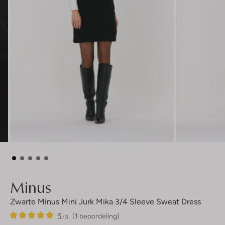
Minus
Zwarte Minus Mini Jurk Mika 3/4 Sleeve Sweat Dress
5
1
5
/5
(1 beoordeling)