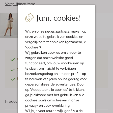
Vergelijkbare items
Jum, cookies!
Maatadvies
Lexi is 1 meter 75 lang en draagt maat S.
Wij, en onze
negen partners
, maken op
onze website gebruik van cookies en
vergelijkbare technieken (gezamenlijk:
"cookies").
Wij gebruiken cookies om ervoor te
zorgen dat onze website goed
Gratis verzending
vanaf €75,-
functioneert, om jouw voorkeuren op
te slaan, om inzicht te verkrijgen in
Gratis retourneren
binnen 30 dagen*
bezoekersgedrag en om een profiel op
Betaal achteraf
met Klarna
te bouwen van jouw online gedrag voor
gepersonaliseerde advertenties. Door
op "Accepteer alle cookies" te klikken,
ga je akkoord met het gebruik van alle
cookies zoals omschreven in onze
Product informatie
privacy-
en
cookieverklaring
.
Wil je je voorkeuren wijzigen? Via de