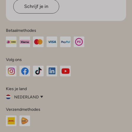
Schrijf je in
Betaalmethodes
Volg ons
Omoda
Omoda
Omoda
Omoda
Omoda
Kies je land
Instagram
Facebook
TikTok
LinkedIn
YouTube
NEDERLAND
Kies
Verzendmethodes
je
Sluit
land
Nederland