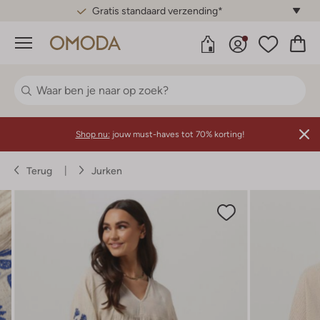
Gratis standaard verzending*
Menu
Shop nu:
jouw must-haves tot 70% korting!
Terug
Jurken