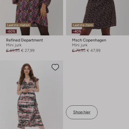
Laatste maten
Laatste item
-60%
-40%
Refined Department
Msch Copenhagen
Mini jurk
Mini jurk
€ 69,95
€ 27,99
€ 79,95
€ 47,99
Shop hier