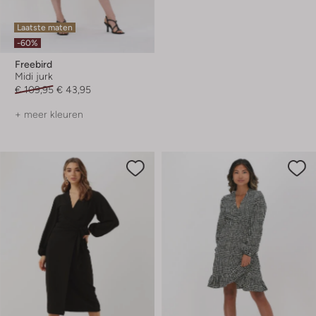
Laatste maten
-60%
Freebird
Midi jurk
€ 109,95
€ 43,95
+ meer kleuren