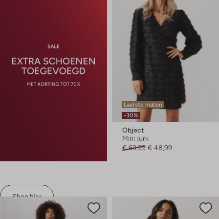
Laatste maten
-30%
Object
Mini jurk
€ 69,99
€ 48,99
Shop hier