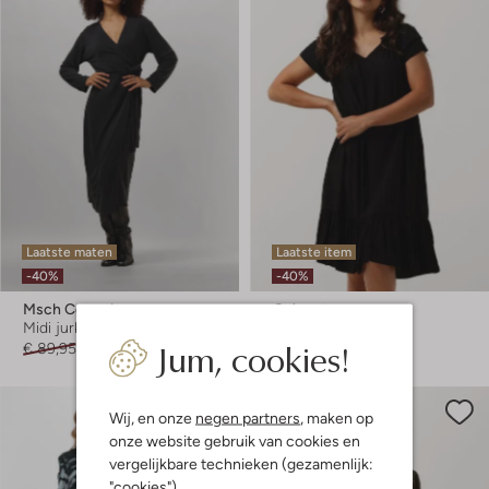
Laatste maten
Laatste item
-40%
-40%
Msch Copenhagen
Co'couture
Midi jurk
Mini jurk
Jum, cookies!
€ 89,95
€ 53,99
€ 89,99
€ 53,99
Wij, en onze
negen partners
, maken op
onze website gebruik van cookies en
vergelijkbare technieken (gezamenlijk:
"cookies").