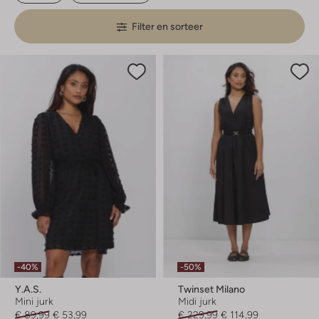
Filter en sorteer
-40%
-50%
Y.a.s.
Twinset Milano
Mini jurk
Midi jurk
€ 89,99
€ 53,99
€ 229,99
€ 114,99