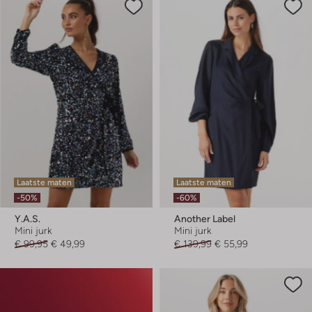
Laatste maten
Laatste maten
-50%
-60%
Y.a.s.
Another Label
Mini jurk
Mini jurk
€ 99,95
€ 49,99
€ 139,99
€ 55,99