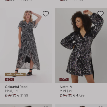
Laatste maten
-60%
-60%
Colourful Rebel
Notre-V
Maxi jurk
Mini jurk
€ 79,95
€ 31,99
€ 119,95
€ 47,99