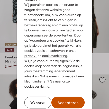
Wij gebruiken cookies om ervoor te
zorgen dat onze website goed
functioneert, om jouw voorkeuren op
te slaan, om inzicht te verkrijgen in
bezoekersgedrag en om een profiel op
te bouwen van jouw online gedrag voor
gepersonaliseerde advertenties. Door
op "Accepteer alle cookies" te klikken,
Laatste maten
Laatste items
ga je akkoord met het gebruik van alle
-60%
-50%
cookies zoals omschreven in onze
privacy-
en
cookieverklaring
.
Freebird
Minus
Wil je je voorkeuren wijzigen? Via de
Mini jurk
Mini jurk
cookieknop onderaan de pagina kun je
€ 129,95
€ 51,99
€ 99,95
€ 49,99
jouw toestemming ieder moment
intrekken. Wil je meer informatie of een
klacht indienen? Ga naar onze
cookieverklaring
.
Accepteren
Weigeren