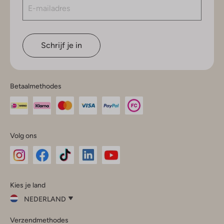
Schrijf je in
Betaalmethodes
Volg ons
Omoda
Omoda
Omoda
Omoda
Omoda
Kies je land
Instagram
Facebook
TikTok
LinkedIn
YouTube
NEDERLAND
Kies
Verzendmethodes
je