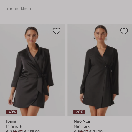
+ meer kleuren
-40%
-20%
Ibana
Neo Noir
Mini jurk
Mini jurk
€ 259,99
€ 155,99
€ 89,99
€ 71,99