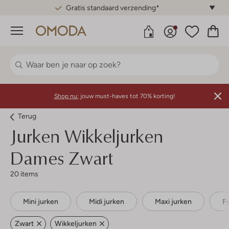
Gratis standaard verzending*
Menu
Shop nu:
jouw must-haves tot 70% korting!
Terug
Jurken Wikkeljurken
Dames Zwart
20 items
Mini jurken
Midi jurken
Maxi jurken
F
Zwart
Wikkeljurken