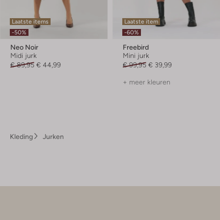
Laatste items
Laatste item
-50%
-60%
Neo Noir
Freebird
Midi jurk
Mini jurk
€ 89,95
€ 44,99
€ 99,95
€ 39,99
+ meer kleuren
Kleding
Jurken