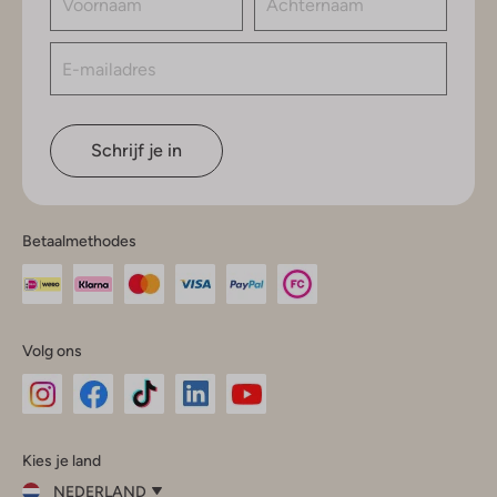
Schrijf je in
Betaalmethodes
Volg ons
Omoda
Omoda
Omoda
Omoda
Omoda
Kies je land
Instagram
Facebook
TikTok
LinkedIn
YouTube
NEDERLAND