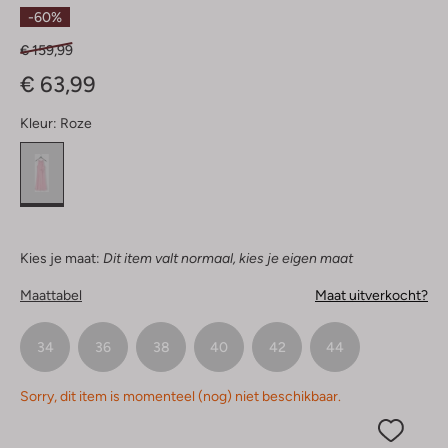
Ster
-60%
€ 159,99
€ 63,99
Kleur:
Roze
Kies je maat:
Dit item valt normaal, kies je eigen maat
Maattabel
Maat uitverkocht?
34
36
38
40
42
44
Sorry, dit item is momenteel (nog) niet beschikbaar.