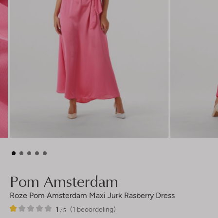
Pom Amsterdam
Roze Pom Amsterdam Maxi Jurk Rasberry Dress
1
1
1
/5
(1 beoordeling)