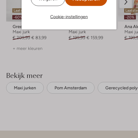
Laatste maten
Laatste items
Laatst
Cookie-instellingen
-60%
-20%
-20%
Greek Archaic Kori
Gestuz
Ana Al
Maxi jurk
Maxi jurk
Maxi j
€ 209,99
€ 83,99
€ 199,99
€ 159,99
€ 199,
+ meer kleuren
Bekijk meer
Maxi jurken
Pom Amsterdam
Gerecycled poly