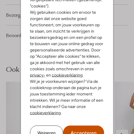
"cookies").
Wij gebruiken cookies om ervoor te
Bezorgen & retourneren
zorgen dat onze website goed
functioneert, om jouw voorkeuren op
te slaan, om inzicht te verkrijgen in
1
1
Beoordelingen
(1)
1
/5
bezoekersgedrag en om een profiel op
Ster
te bouwen van jouw online gedrag voor
gepersonaliseerde advertenties. Door
op "Accepteer alle cookies" te klikken,
ga je akkoord met het gebruik van alle
Ook iets voor jou?
cookies zoals omschreven in onze
privacy-
en
cookieverklaring
.
Wil je je voorkeuren wijzigen? Via de
cookieknop onderaan de pagina kun je
jouw toestemming ieder moment
intrekken. Wil je meer informatie of een
klacht indienen? Ga naar onze
cookieverklaring
.
Accepteren
Weigeren