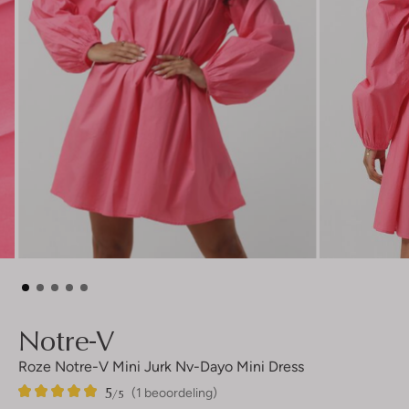
Notre-V
Roze Notre-V Mini Jurk Nv-Dayo Mini Dress
5
1
5
/5
(1 beoordeling)