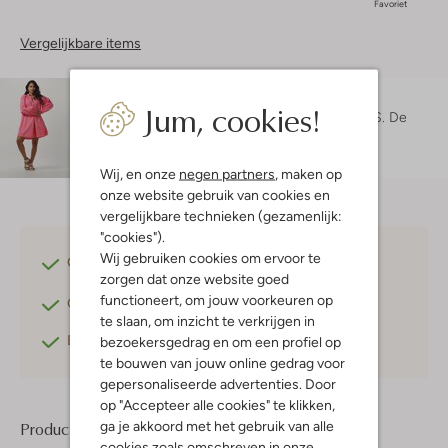
Favoriet
Vergelijkbare items
Maatadvies
Jum, cookies!
Maruschka is 1 meter 72 lang en draagt maat S.
De
pasvorm is
losvallend
.
Wij, en onze
negen partners
, maken op
onze website gebruik van cookies en
vergelijkbare technieken (gezamenlijk:
"cookies").
Wij gebruiken cookies om ervoor te
Gratis verzending
vanaf €75,-
zorgen dat onze website goed
functioneert, om jouw voorkeuren op
Gratis retourneren
binnen 30 dagen*
te slaan, om inzicht te verkrijgen in
Betaal achteraf
met Klarna
bezoekersgedrag en om een profiel op
te bouwen van jouw online gedrag voor
gepersonaliseerde advertenties. Door
op "Accepteer alle cookies" te klikken,
ga je akkoord met het gebruik van alle
Product informatie
cookies zoals omschreven in onze