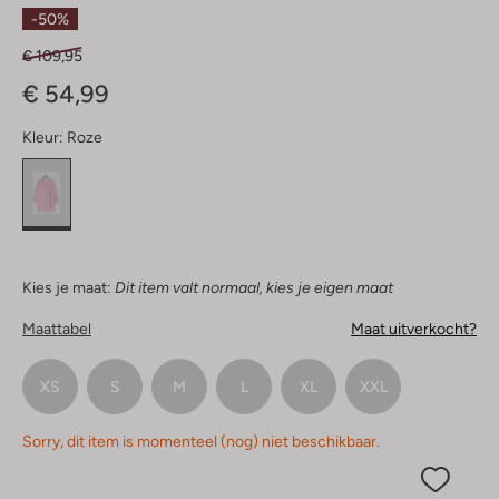
Sterren
-50%
€ 109,95
€ 54,99
Kleur:
Roze
Kies je maat:
Dit item valt normaal, kies je eigen maat
Maattabel
Maat uitverkocht?
XS
S
M
L
XL
XXL
Sorry, dit item is momenteel (nog) niet beschikbaar.