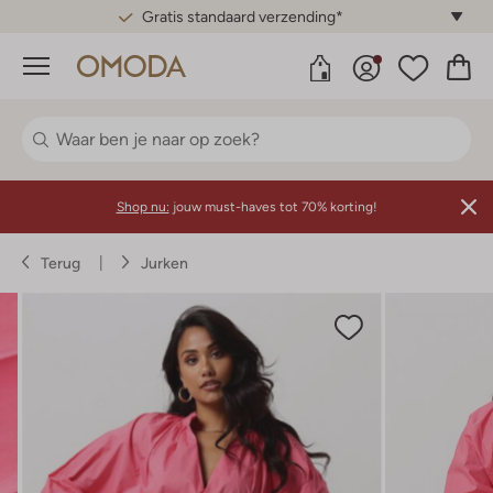
Gratis standaard verzending*
Menu
Shop nu:
jouw must-haves tot 70% korting!
Terug
Jurken