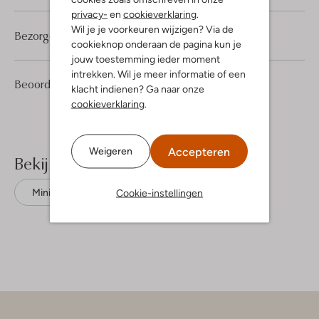
privacy-
en
cookieverklaring
.
Wil je je voorkeuren wijzigen? Via de
Bezorgen & retourneren
cookieknop onderaan de pagina kun je
jouw toestemming ieder moment
intrekken. Wil je meer informatie of een
1
5
Beoordelingen
(1)
5
/5
klacht indienen? Ga naar onze
Sterren
cookieverklaring
.
Accepteren
Weigeren
Bekijk meer
Cookie-instellingen
Mini jurken
Notre-V
Katoen