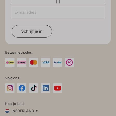
Schrijf je in
Betaalmethodes
Volg ons
Omoda
Omoda
Omoda
Omoda
Omoda
Kies je land
Instagram
Facebook
TikTok
LinkedIn
YouTube
NEDERLAND